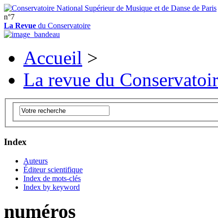
n°7
La Revue
du Conservatoire
Accueil
>
La revue du Conservatoi
Index
Auteurs
Éditeur scientifique
Index de mots-clés
Index by keyword
numéros