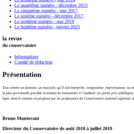
Le quatrième numéro - décembre 2015
Le cinquième numéro - juin 2017
Le sixième numéro - décembre 2017
Le septième numéro - mai 2019
Le huitième numéro - janvier 2025
la revue
du conservatoire
Informations
Comité de rédaction
Présentation
Tout comme un danseur, un musicien, qu’il soit interprète, compositeur, improvisateur, ou mus
la plus personnelle possible en tentant de transmettre à l’auditeur ses partis pris esthétiques 
ligne, dont le contenu est proposé par les professeurs du Conservatoire national supérieur 
Bruno Mantovani
Directeur du Conservatoire de août 2010 à juillet 2019