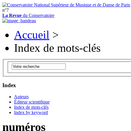
n°7
La Revue
du Conservatoire
Accueil
>
Index de mots-clés
Index
Auteurs
Éditeur scientifique
Index de mots-clés
Index by keyword
numéros