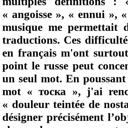
multiples définitions :
« angoisse », « ennui », 
musique me permettait de
traductions. Ces difficult
en français m'ont surtou
point le russe peut concen
un seul mot. En poussant 
mot
« тоска »
, j'ai ren
« douleur teintée de nosta
désigner
précisément
l’obj