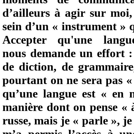
d’ailleurs à agir
sur moi,
sein d’un
«
instrument
»
A
ccepter qu'une langu
nous
demande un effort : 
de diction, de grammaire,
pourtant on ne sera pas « 
qu’une langue est
«
en 
manière dont on pense « à 
russe, mais je
«
parle
»
, j
m’a permis l’accès à une