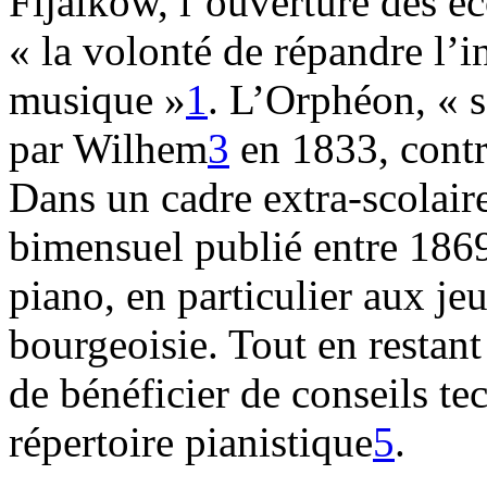
Fijalkow, l’ouverture des éc
« la volonté de répandre l’in
musique »
1
. L’Orphéon, « s
par Wilhem
3
en 1833, contr
Dans un cadre extra-scolair
bimensuel publié entre 1869
piano, en particulier aux je
bourgeoisie. Tout en restant
de bénéficier de conseils te
répertoire pianistique
5
.