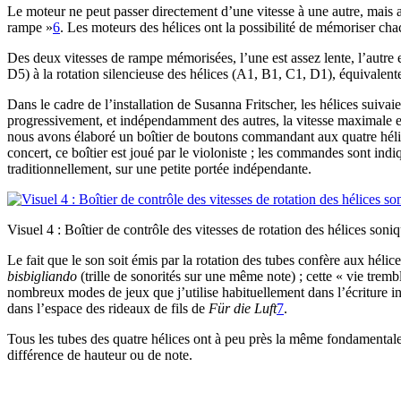
Le moteur ne peut passer directement d’une vitesse à une autre, mais 
rampe »
6
. Les moteurs des hélices ont la possibilité de mémoriser chac
Des deux vitesses de rampe mémorisées, l’une est assez lente, l’autre e
D5) à la rotation silencieuse des hélices (A1, B1, C1, D1), équivalente
Dans le cadre de l’installation de Susanna Fritscher, les hélices suivai
progressivement, et indépendamment des autres, la vitesse maximale e
nous avons élaboré un boîtier de boutons commandant aux quatre hélices 
concert, ce boîtier est joué par le violoniste ; les commandes sont ind
traditionnellement, sur une petite portée indépendante.
Visuel 4 : Boîtier de contrôle des vitesses de rotation des hélices soniq
Le fait que le son soit émis par la rotation des tubes confère aux hélic
bisbigliando
(trille de sonorités sur une même note) ; cette « vie tremb
nombreux modes de jeux que j’utilise habituellement dans l’écriture inst
dans l’espace des rideaux de fils de
Für die Luft
7
.
Tous les tubes des quatre hélices ont à peu près la même fondamentale 
différence de hauteur ou de note.