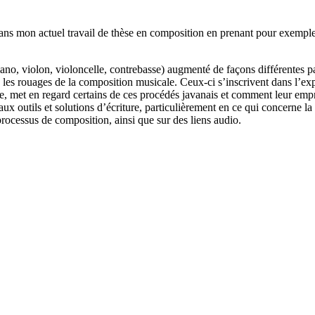
e dans mon actuel travail de thèse en composition en prenant pour exem
ano, violon, violoncelle, contrebasse) augmenté de façons différentes pa
puis les rouages de la composition musicale. Ceux-ci s’inscrivent dans l
ale, met en regard certains de ces procédés javanais et comment leur emp
tils et solutions d’écriture, particulièrement en ce qui concerne la for
processus de composition, ainsi que sur des liens audio.