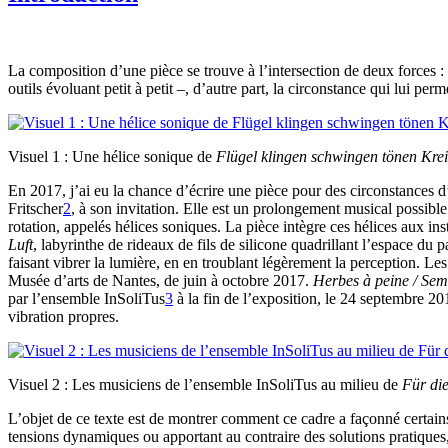
La composition d’une pièce se trouve à l’intersection de deux forces :
outils évoluant petit à petit –, d’autre part, la circonstance qui lui p
Visuel 1 : Une hélice sonique de
Flügel klingen schwingen tönen Kre
En 2017, j’ai eu la chance d’écrire une pièce pour des circonstances 
Fritscher
2
, à son invitation. Elle est un prolongement musical possibl
rotation, appelés hélices soniques. La pièce intègre ces hélices aux ins
Luft
, labyrinthe de rideaux de fils de silicone quadrillant l’espace d
faisant vibrer la lumière, en en troublant légèrement la perception. Le
Musée d’arts de Nantes, de juin à octobre 2017.
Herbes à peine /
Sem
par l’ensemble InSoliTus
3
à la fin de l’exposition, le 24 septembre 2
vibration propres.
Visuel 2 : Les musiciens de l’ensemble InSoliTus au milieu de
Für die
L’objet de ce texte est de montrer comment ce cadre a façonné certain
tensions dynamiques ou apportant au contraire des solutions pratiques