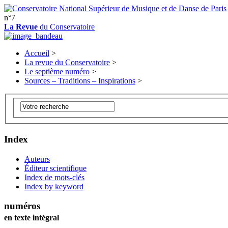
n°7
La Revue
du Conservatoire
Accueil
>
La revue du Conservatoire
>
Le septième numéro
>
Sources – Traditions – Inspirations
>
Index
Auteurs
Éditeur scientifique
Index de mots-clés
Index by keyword
numéros
en texte intégral