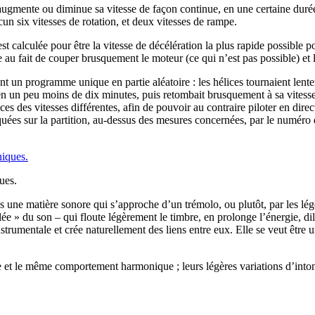
augmente ou diminue sa vitesse de façon continue, en une certaine durée
un six vitesses de rotation, et deux vitesses de rampe.
st calculée pour être la vitesse de décélération la plus rapide possible 
 au fait de couper brusquement le moteur (ce qui n’est pas possible) et l
ent un programme unique en partie aléatoire : les hélices tournaient lent
n un peu moins de dix minutes, puis retombait brusquement à sa vitess
des vitesses différentes, afin de pouvoir au contraire piloter en direct 
iquées sur la partition, au-dessus des mesures concernées, par le numéro 
ues.
es une matière sonore qui s’approche d’un trémolo, ou plutôt, par les lég
lée » du son – qui floute légèrement le timbre, en prolonge l’énergie, di
rumentale et crée naturellement des liens entre eux. Elle se veut être un
et le même comportement harmonique ; leurs légères variations d’intonati