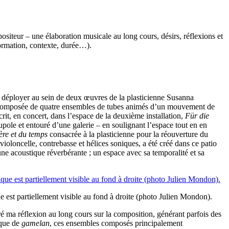
siteur – une élaboration musicale au long cours, désirs, réflexions et
(formation, contexte, durée…).
déployer au sein de deux œuvres de la plasticienne Susanna
n composée de quatre ensembles de tubes animés d’un mouvement de
crit, en concert, dans l’espace de la deuxième installation,
Für die
upole et entouré d’une galerie – en soulignant l’espace tout en en
ière et du temps
consacrée à la plasticienne pour la réouverture du
ioloncelle, contrebasse et hélices soniques, a été créé dans ce patio
ne acoustique réverbérante ; un espace avec sa temporalité et sa
 est partiellement visible au fond à droite (photo Julien Mondon).
é ma réflexion au long cours sur la composition, générant parfois des
ique de
gamelan
, ces ensembles composés principalement