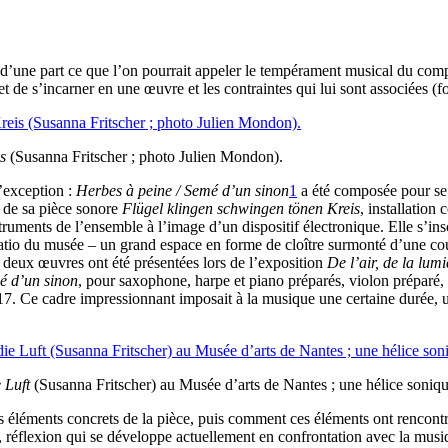
 d’une part ce que l’on pourrait appeler le tempérament musical du compo
ermet de s’incarner en une œuvre et les contraintes qui lui sont associées 
is
(Susanna Fritscher ; photo Julien Mondon).
d’exception :
Herbes à peine /
Semé d’un sinon
1
a été composée pour se 
e de sa pièce sonore
Flügel klingen schwingen tönen Kreis
, installatio
truments de l’ensemble à l’image d’un dispositif électronique. Elle s’ins
u patio du musée – un grand espace en forme de cloître surmonté d’une co
s deux œuvres ont été présentées lors de l’exposition
De l’air, de la lum
é d’un sinon
, pour saxophone, harpe et piano préparés, violon préparé, v
017. Ce cadre impressionnant imposait à la musique une certaine durée, u
 Luft
(Susanna Fritscher) au Musée d’arts de Nantes ; une hélice sonique
s éléments concrets de la pièce, puis comment ces éléments ont rencontr
, réflexion qui se développe actuellement en confrontation avec la mus