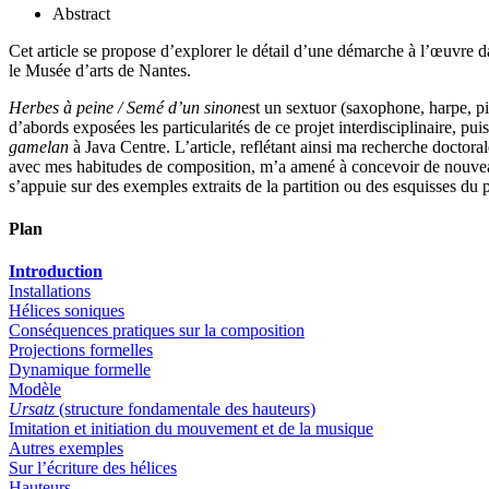
Abstract
Cet article se propose d’explorer le détail d’une démarche à l’œuvr
le Musée d’arts de Nantes.
Herbes à peine / Semé d’un sinon
est un sextuor (saxophone, harpe, pi
d’abords exposées les particularités de ce projet interdisciplinaire, 
gamelan
à Java Centre. L’article, reflétant ainsi ma recherche doctor
avec mes habitudes de composition, m’a amené à concevoir de nouveaux ou
s’appuie sur des exemples extraits de la partition ou des esquisses du 
Plan
Introduction
Installations
Hélices soniques
Conséquences pratiques sur la composition
Projections formelles
Dynamique formelle
Modèle
Ursatz
(structure fondamentale des hauteurs)
Imitation et initiation du mouvement et de la musique
Autres exemples
Sur l’écriture des hélices
Hauteurs