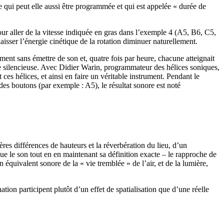
 qui peut elle aussi être programmée et qui est appelée « durée de
pour aller de la vitesse indiquée en gras dans l’exemple 4 (A5, B6, C5,
aisser l’énergie cinétique de la rotation diminuer naturellement.
ement sans émettre de son et, quatre fois par heure, chacune atteignait
e silencieuse. Avec Didier Warin, programmateur des hélices soniques,
ces hélices, et ainsi en faire un véritable instrument. Pendant le
des boutons (par exemple : A5), le résultat sonore est noté
ères différences de hauteurs et la réverbération du lieu, d’un
lue le son tout en en maintenant sa définition exacte – le rapproche de
 équivalent sonore de la « vie tremblée » de l’air, et de la lumière,
on participent plutôt d’un effet de spatialisation que d’une réelle