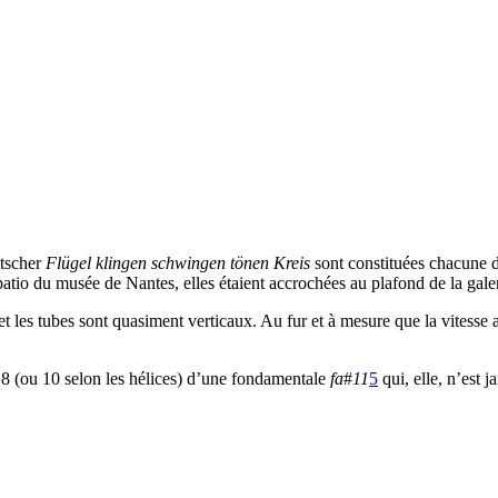
itscher
Flügel klingen schwingen tönen Kreis
sont constituées chacune d
io du musée de Nantes, elles étaient accrochées au plafond de la galerie
t les tubes sont quasiment verticaux. Au fur et à mesure que la vitesse 
à 8 (ou 10 selon les hélices) d’une fondamentale
fa
#
11
5
qui, elle, n’est 