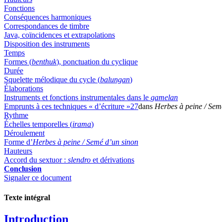
Fonctions
Conséquences harmoniques
Correspondances de timbre
Java, coïncidences et extrapolations
Disposition des instruments
Temps
Formes (
benthuk
), ponctuation du cyclique
Durée
Squelette mélodique du cycle (
balungan
)
Élaborations
Instruments et fonctions instrumentales dans le
gamelan
Emprunts à ces techniques « d’écriture »
27
dans
Herbes à peine /
Semé
Rythme
Échelles temporelles (
irama
)
Déroulement
Forme d’
Herbes à peine /
Semé d’un sinon
Hauteurs
Accord du sextuor :
slendro
et dérivations
Conclusion
Signaler ce document
Texte intégral
Introduction