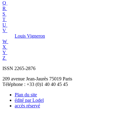
Q
R
S
T
U
V
Louis
Vigneron
W
X
Y
Z
ISSN 2265-2876
209 avenue Jean-Jaurès 75019 Paris
Téléphone : +33 (0)1 40 40 45 45
Plan du site
édité par Lodel
accès réservé