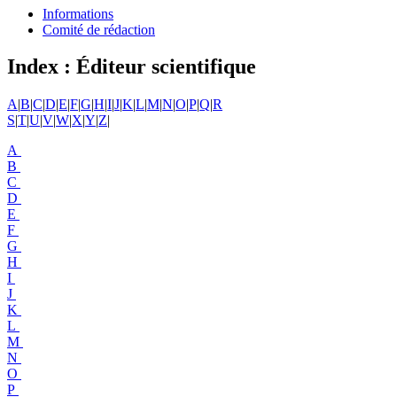
Informations
Comité de rédaction
Index : Éditeur scientifique
A
|
B
|
C
|
D
|
E
|
F
|
G
|
H
|
I
|
J
|
K
|
L
|
M
|
N
|
O
|
P
|
Q
|
R
S
|
T
|
U
|
V
|
W
|
X
|
Y
|
Z
|
A
B
C
D
E
F
G
H
I
J
K
L
M
N
O
P