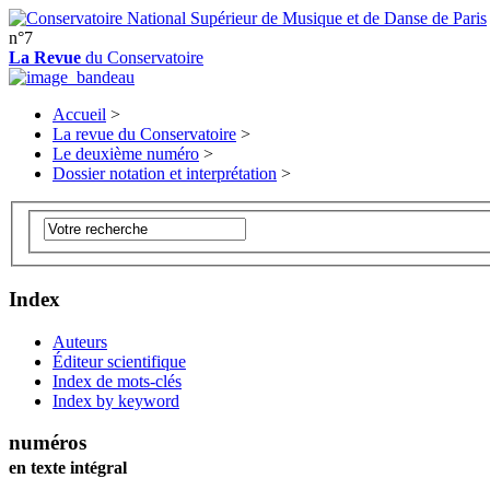
n°7
La Revue
du Conservatoire
Accueil
>
La revue du Conservatoire
>
Le deuxième numéro
>
Dossier notation et interprétation
>
Index
Auteurs
Éditeur scientifique
Index de mots-clés
Index by keyword
numéros
en texte intégral