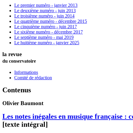
Le premier numéro - janvier 2013
Le deuxième numéro - juin 2013
Le troisième numéro - juin 2014
Le quatrième numéro - décembre 2015
Le cinquième numéro - juin 2017
Le sixième numéro - décembre 2017
Le septième numéro - mai 2019
Le huitième numéro - janvier 2025
la revue
du conservatoire
Informations
Comité de rédaction
Contenus
Olivier
Baumont
Les notes inégales en musique française : 
[texte intégral]