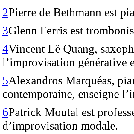
2
Pierre de Bethmann est pia
3
Glenn Ferris est trombonis
4
Vincent Lê Quang, saxopho
l’improvisation générative 
5
Alexandros Marquéas, pian
contemporaine, enseigne l’i
6
Patrick Moutal est profess
d’improvisation modale.