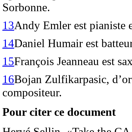
Sorbonne.
13
Andy Emler est pianiste 
14
Daniel Humair est batteur
15
François Jeanneau est sa
16
Bojan Zulfikarpasic, d’or
compositeur.
Pour citer ce document
Hervé
Sellin
, «Take the CA 