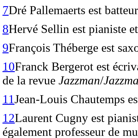
7
Dré Pallemaerts est batteu
8
Hervé Sellin est pianiste e
9
François Théberge est sax
10
Franck Bergerot est écriva
de la revue
Jazzman
/
Jazzma
11
Jean-Louis Chautemps est
12
Laurent Cugny est pianiste
également professeur de mus