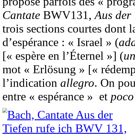
propose parfois des « prog
Cantate
BWV131,
Aus der 
trois sections courtes dont 
d’espérance : « Israel » (
ad
[« espère en l’Éternel »] (
un
mot « Erlösung » [« rédempt
l’indication
allegro
. On pou
entre « espérance » et
poco