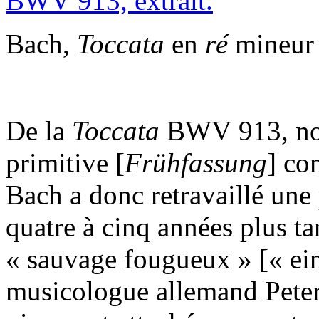
Bach,
Toccata
en
ré
mineur 
De la
Toccata
BWV 913, nou
primitive [
Frühfassung
] co
Bach a donc retravaillé une 
quatre à cinq années plus t
« sauvage fougueux » [« ein
musicologue allemand Peter 