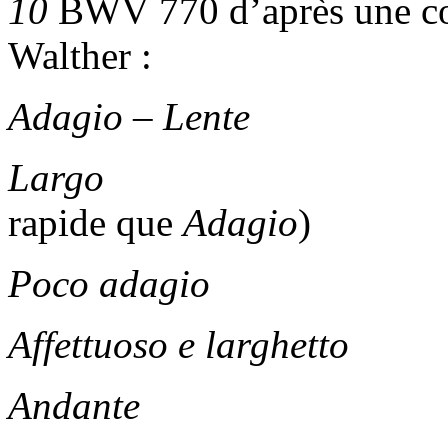
10
BWV 770 d’après une co
Walther :
Adagio – Lente
BWV
Largo
BWV 13
rapide que
Adagio
)
Poco adagio
BWV
Affettuoso e larghetto
B
Andante
BWV 71