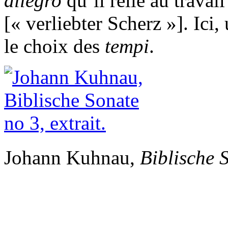
allegro
qu’il relie au trava
[« verliebter Scherz »]. Ici, 
le choix des
tempi
.
Johann Kuhnau,
Biblische 