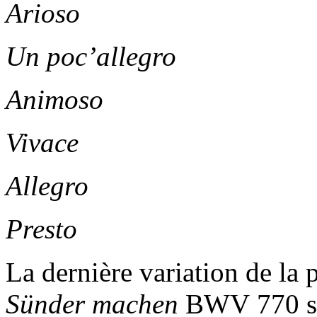
Arioso
BWV 
Un poc’allegro
BWV 
Animoso
BWV
Vivace
BWV
Allegro
BWV 913
Presto
BWV
La dernière variation de la 
Sünder machen
BWV 770 sou