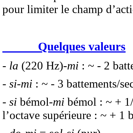
pour limiter le champ d’act
Quelques valeurs
-
la
(220 Hz)-
mi
: ~ - 2 bat
-
si-mi
: ~ - 3 battements/se
-
si
bémol-
mi
bémol : ~ + 1/
l’octave supérieure : ~ + 1 