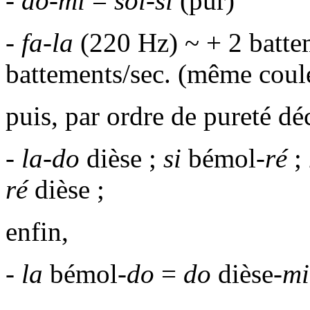
-
do-mi
=
sol-si
(pur)
-
fa
-
la
(220 Hz) ~ + 2 batte
battements/sec. (même coul
puis, par ordre de pureté déc
-
la-do
dièse ;
si
bémol-
ré
;
ré
dièse ;
enfin,
-
la
bémol-
do
=
do
dièse-
mi