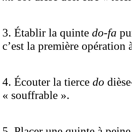
3. Établir la quinte
do-fa
pur
c’est la première opération à
4. Écouter la tierce
do
dièse
« souffrable ».
5. Placer une quinte à pein