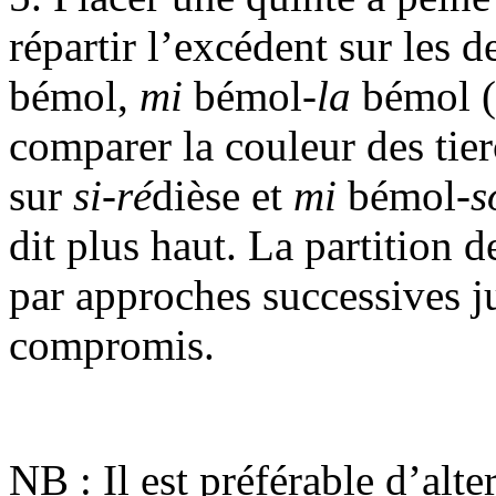
répartir l’excédent sur les 
bémol,
mi
bémol-
la
bémol (
comparer la couleur des tierc
sur
si-ré
dièse et
mi
bémol-
s
dit plus haut. La partition d
par approches successives j
compromis.
NB : Il est préférable d’alte