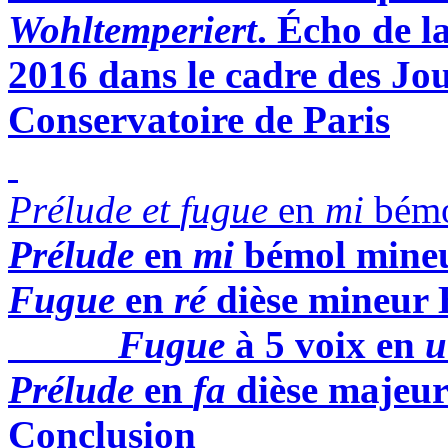
Wohltemperiert
. Écho de 
2016 dans le cadre des Jo
Conservatoire de Paris
Prélude
et
fugue
en
mi
bémo
Prélude
en
mi
bémol mine
Fugue
en
ré
dièse mineur
Fugue
à 5 voix en
u
Prélude
en
fa
dièse
majeu
Conclusion