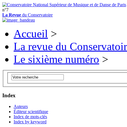
n°7
La Revue
du Conservatoire
Accueil
>
La revue du Conservatoi
Le sixième numéro
>
Index
Auteurs
Éditeur scientifique
Index de mots-clés
Index by keyword