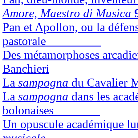
Amore, Maestro di Musica
Pan et Apollon, ou la défens
pastorale
Des métamorphoses arcadi
Banchieri
La
sampogna
du Cava
La
sampogna
dans les acad
bolonaises
Un opuscule académique l
musicale