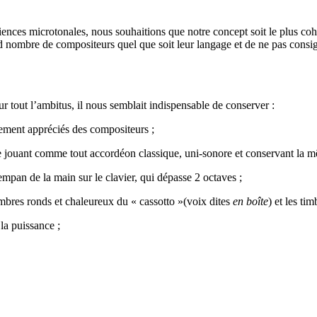
nces microtonales, nous souhaitions que notre concept soit le plus cohér
d nombre de compositeurs quel que soit leur langage et de ne pas consi
ur tout l’ambitus, il nous semblait indispensable de conserver :
èrement appréciés des compositeurs ;
e jouant comme tout accordéon classique, uni-sonore et conservant la mê
empan de la main sur le clavier, qui dépasse 2 octaves ;
 timbres ronds et chaleureux du « cassotto »(voix dites
en boîte
) et les ti
la puissance ;