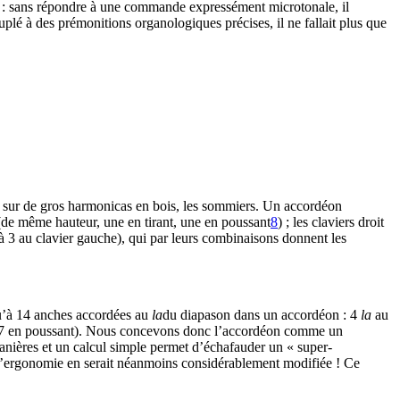
 ton : sans répondre à une commande expressément microtonale, il
ouplé à des prémonitions organologiques précises, il ne fallait plus que
ées sur de gros harmonicas en bois, les sommiers. Un accordéon
 (de même hauteur, une en tirant, une en poussant
8
) ; les claviers droit
à 3 au clavier gauche), qui par leurs combinaisons donnent les
qu’à 14 anches accordées au
la
du diapason dans un accordéon : 4
la
au
nt, 7 en poussant). Nous concevons donc l’accordéon comme un
manières et un calcul simple permet d’échafauder un « super-
L’ergonomie en serait néanmoins considérablement modifiée ! Ce