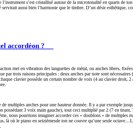
e l’instrument s’est cristallisé autour de la microtonalité en quarts de
té servirait aussi bien l’harmonie que le timbre. D’un désir esthétique, c
el accordéon ?
’action met en vibration des languettes de métal, ou anches libres, fix
e par trois raisons principales : deux anches par note sont nécessaires
haque clavier possède un certain nombre de voix (4 au clavier droit, 2 
ore.
de de multiples anches pour une hauteur donnée. Il y a par exemple jus
n possédant 3 voix main gauche), tout ceci multiplié par 2 (7 en tira
xtrême, nous pourrions imaginer accorder ces « doublons » de multiples 
tus, là où le piano en seizièmesde ton ne couvre qu’une seule octave…
.