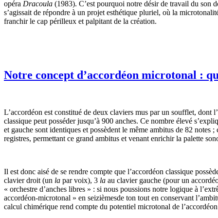
opéra
Dracoula
(1983). C’est pourquoi notre désir de travail du son d
s’agissait de répondre à un projet esthétique pluriel, où la microtonali
franchir le cap périlleux et palpitant de la création.
Notre concept d’accordéon microtonal : qu
L’accordéon est constitué de deux claviers mus par un soufflet, dont l
classique peut posséder jusqu’à 900 anches. Ce nombre élevé s’expliqu
et gauche sont identiques et possèdent le même ambitus de 82 notes ; c
registres, permettant ce grand ambitus et venant enrichir la palette son
Il est donc aisé de se rendre compte que l’accordéon classique possè
clavier droit (un
la
par voix), 3
la
au clavier gauche (pour un accordéo
« orchestre d’anches libres » : si nous poussions notre logique à l’e
accordéon-microtonal » en seizièmesde ton tout en conservant l’ambi
calcul chimérique rend compte du potentiel microtonal de l’accordéon