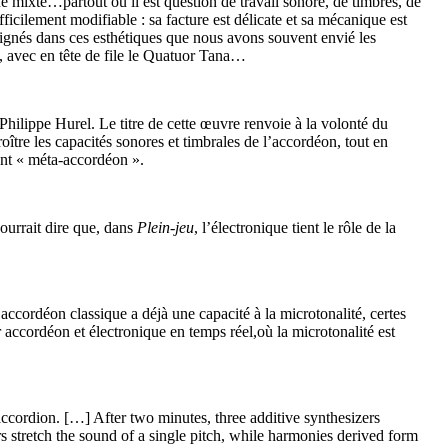
e mixte…partout où il est question de travail sonore, de timbres, de
fficilement modifiable : sa facture est délicate et sa mécanique est
aignés dans ces esthétiques que nous avons souvent envié les
es, avec en tête de file le Quatuor Tana…
hilippe Hurel. Le titre de cette œuvre renvoie à la volonté du
ître les capacités sonores et timbrales de l’accordéon, tout en
ent « méta-accordéon ».
ourrait dire que, dans
Plein-jeu
, l’électronique tient le rôle de la
’accordéon classique a déjà une capacité à la microtonalité, certes
accordéon et électronique en temps réel,où la microtonalité est
ccordion. […] After two minutes, three additive synthesizers
s stretch the sound of a single pitch, while harmonies derived form