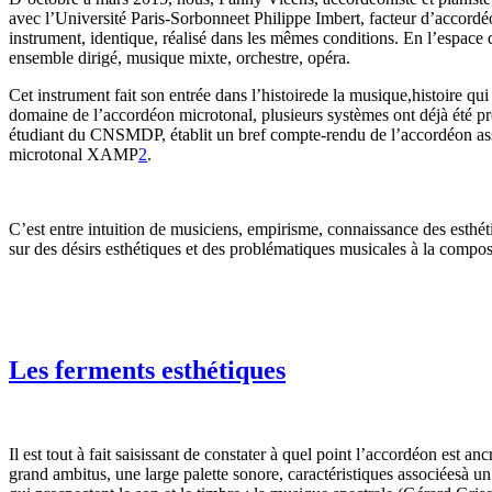
avec l’Université Paris-Sorbonneet Philippe Imbert, facteur d’accord
instrument, identique, réalisé dans les mêmes conditions. En l’espace 
ensemble dirigé, musique mixte, orchestre, opéra.
Cet instrument fait son entrée dans l’histoirede la musique,histoire qu
domaine de l’accordéon microtonal, plusieurs systèmes ont déjà été p
étudiant du CNSMDP, établit un bref compte-rendu de l’accordéon ass
microtonal XAMP
2
.
C’est entre intuition de musiciens, empirisme, connaissance des esthét
sur des désirs esthétiques et des problématiques musicales à la composit
Les ferments esthétiques
Il est tout à fait saisissant de constater à quel point l’accordéon es
grand ambitus, une large palette sonore, caractéristiques associéesà u