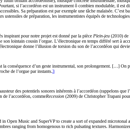
sey futun brillant accordéoniste), musique concrète instrumentale, musiqu
 Pourtant, si l’accordéon est un instrument ô combien modulable, il est di
ccessibles. Sa préparation est par exemple une tâche malaisée. C’est b
eurs ustensiles de préparation, les instrumentistes équipés de technologi
s inspirant pour notre projet est donné par la pièce
Plein-jeu
(2010) de P
on lointain cousin l’orgue. L’électronique en temps différé sert à accro
’électronique donne l’illusion de torsion du son de l’accordéon qui devi
est la conséquence d’un geste instrumental, son prolongement. […] On p
roche de l’orgue par instants.
3
xhausteur des potentiels sonores inhérents à l’accordéon (rappelons que l
on de l’accordéon, comme
Recession
(2009) de Christopher Trapani pour 
ted in Open Music and SuperVP to create a sort of expanded microtonal a
 timbres ranging from homogenous to rich pulsating textures. Harmonizer