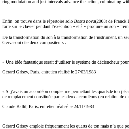
ring modulation and just intervals advance the action, culminating with 
Enfin, on trouve dans le répertoire solo
Bossa
n
ova
(2008) de Franck Be
forte sur le clavier pendant l’exécution » et à « produire un son « tre
De la transformation du son à la transformation de l’instrument, un seu
Gervasoni cite deux compositeurs :
« Une idée fantastique serait d’utiliser le système du déclencheur pour
Gérard Grisey, Paris, entretien réalisé le 27/03/1983
« Si j’avais un accordéon complet me permettant les quartsde ton j’écri
de remplacement constituée par les deux accordéons (en relation de quart
Claude Ballif, Paris, entretien réalisé le 24/11/1983
Gérard Grisey emploie fréquemment les quarts de ton mais n’a que peu 