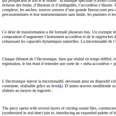
qui prospectent le son et le timbre : la musique spectrale (Gérard Gri
richesse des bruits, d’illusions et d’ambiguïtés, l’accordéon s’illustre.
complexe, les anches, sources sonores d’une grande finesse,sont peu a
percussionnistes et leur instrumentarium sans limite, les pianistes et l
Ce désir de transformation a été formulé plusieurs fois. Un exemple trè
compositeur d’augmenter l’instrument accordéon et de le rapprocher de s
exhaussant les capacités dynamiques naturelles. La microtonalité de l
Chaque élément de l’électronique, bien que réalisé en temps différé, 
registration, le but étant d’entendre une sorte de « méta-accordéon » p
L’électronique injecte la microtonalité, devenant ainsi un dispositif e
contrainte, réalisable grâce au
bend
4
). D’autres œuvres modifientle s
réalisée au moyen de logiciels :
The piece opens with several layers of circling sound files, construc
(synthesized in real time) join in, introducing an expanded palette of