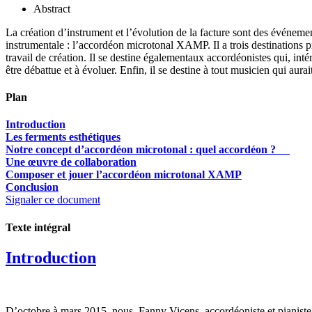
Abstract
La création d’instrument et l’évolution de la facture sont des événemen
instrumentale : l’accordéon microtonal XAMP. Il a trois destinations pr
travail de création. Il se destine égalementaux accordéonistes qui, in
être débattue et à évoluer. Enfin, il se destine à tout musicien qui aurai
Plan
Introduction
Les ferments esthétiques
Notre concept d’accordéon microtonal : quel accordéon ?
Une œuvre de collaboration
Composer et jouer l’accordéon microtonal XAMP
Conclusion
Signaler ce document
Texte intégral
Introduction
D’octobre à mars 2015, nous, Fanny Vicens, accordéoniste et pianiste