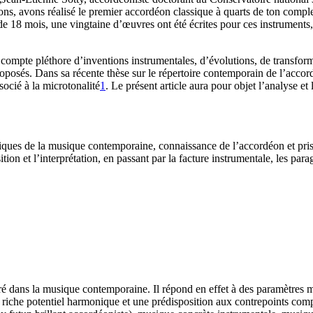
éons, avons réalisé le premier accordéon classique à quarts de ton co
de 18 mois, une vingtaine d’œuvres ont été écrites pour ces instruments
i compte pléthore d’inventions instrumentales, d’évolutions, de transform
roposés. Dans sa récente thèse sur le répertoire contemporain de l’acc
ocié à la microtonalité
1
. Le présent article aura pour objet l’analyse et
iques de la musique contemporaine, connaissance de l’accordéon et prise
ion et l’interprétation, en passant par la facture instrumentale, les par
t ancré dans la musique contemporaine. Il répond en effet à des paramètre
n riche potentiel harmonique et une prédisposition aux contrepoints com