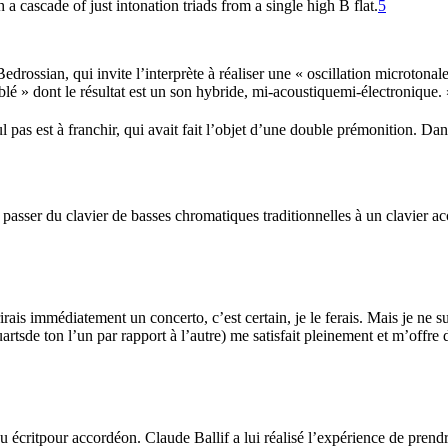
a cascade of just intonation triads from a single high B flat.
5
drossian, qui invite l’interprète à réaliser une « oscillation microtonal
mblé » dont le résultat est un son hybride, mi-acoustiquemi-électronique. 
l pas est à franchir, qui avait fait l’objet d’une double prémonition. D
 passer du clavier de basses chromatiques traditionnelles à un clavier ac
rais immédiatement un concerto, c’est certain, je le ferais. Mais je ne su
sde ton l’un par rapport à l’autre) me satisfait pleinement et m’offre d’
écritpour accordéon. Claude Ballif a lui réalisé l’expérience de prend