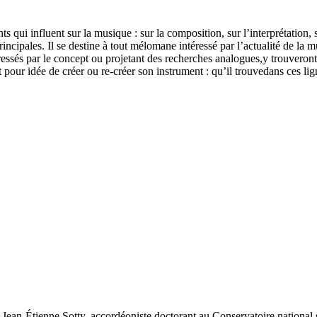
ts qui influent sur la musique : sur la composition, sur l’interprétation
incipales. Il se destine à tout mélomane intéressé par l’actualité de la 
téressés par le concept ou projetant des recherches analogues,y trouvero
t pour idée de créer ou re-créer son instrument : qu’il trouvedans ces ligne
,Jean-Étienne Sotty, accordéoniste doctorant au Conservatoire nationa