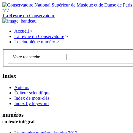
n°7
La Revue
du Conservatoire
Accueil
>
La revue du Conservatoire
>
Le cinquième numéro
>
Index
Auteurs
Éditeur scientifique
Index de mots-clés
Index by keyword
numéros
en texte intégral
Le premier numéro - janvier 2013