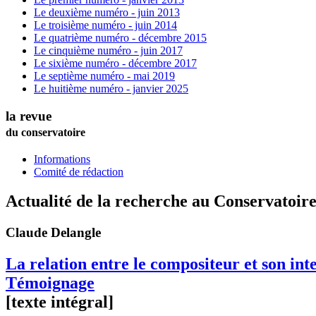
Le deuxième numéro - juin 2013
Le troisième numéro - juin 2014
Le quatrième numéro - décembre 2015
Le cinquième numéro - juin 2017
Le sixième numéro - décembre 2017
Le septième numéro - mai 2019
Le huitième numéro - janvier 2025
la revue
du conservatoire
Informations
Comité de rédaction
Actualité de la recherche au Conservatoir
Claude
Delangle
La relation entre le compositeur et son in
Témoignage
[texte intégral]