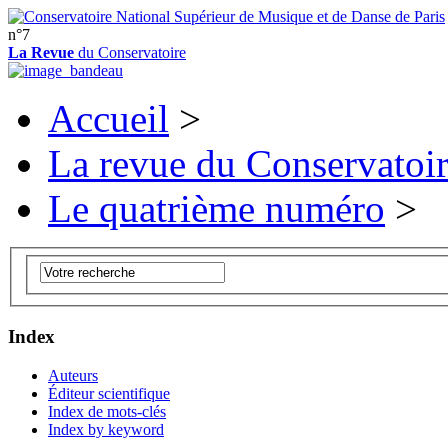
n°7
La Revue
du Conservatoire
Accueil
>
La revue du Conservatoi
Le quatrième numéro
>
Index
Auteurs
Éditeur scientifique
Index de mots-clés
Index by keyword