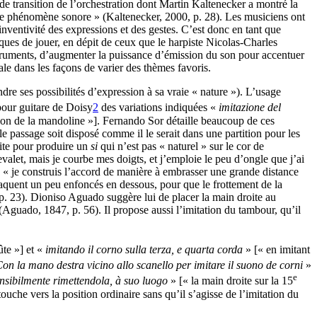
e transition de l’orchestration dont Martin Kaltenecker a montré la
 que phénomène sonore » (Kaltenecker, 2000, p. 28). Les musiciens ont
nventivité des expressions et des gestes. C’est donc en tant que
ques de jouer, en dépit de ceux que le harpiste Nicolas-Charles
instruments, d’augmenter la puissance d’émission du son pour accentuer
ale dans les façons de varier des thèmes favoris.
dre ses possibilités d’expression à sa vraie « nature »). L’usage
pour guitare de Doisy
2
des variations indiquées «
imitazione del
tion de la mandoline »]. Fernando Sor détaille beaucoup de ces
le passage soit disposé comme il le serait dans une partition pour les
oite pour produire un
si
qui n’est pas « naturel » sur le cor de
hevalet, mais je courbe mes doigts, et j’emploie le peu d’ongle que j’ai
 : « je construis l’accord de manière à embrasser une grande distance
attaquent un peu enfoncés en dessous, pour que le frottement de la
 p. 23). Dioniso Aguado suggère lui de placer la main droite au
(Aguado, 1847, p. 56). Il propose aussi l’imitation du tambour, qu’il
ûte »] et «
imitando il corno sulla terza, e quarta corda
» [« en imitant
on la mano destra vicino allo scanello per imitare il suono de corni
»
e
nsibilmente rimettendola, à suo luogo
» [« la main droite sur la 15
ouche vers la position ordinaire sans qu’il s’agisse de l’imitation du