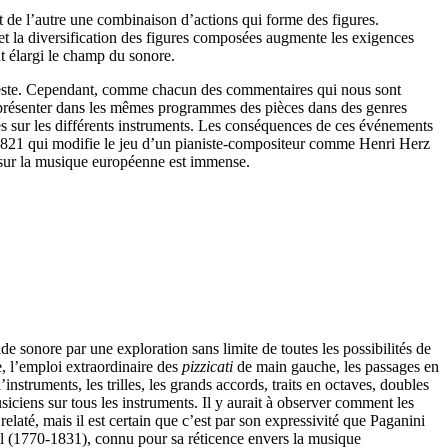
t de l’autre une combinaison d’actions qui forme des figures.
 et la diversification des figures composées augmente les exigences
nt élargi le champ du sonore.
’un geste. Cependant, comme chacun des commentaires qui nous sont
e présenter dans les mêmes programmes des pièces dans des genres
tés sur les différents instruments. Les conséquences de ces événements
en 1821 qui modifie le jeu d’un pianiste-compositeur comme Henri Herz
e sur la musique européenne est immense.
sonore par une exploration sans limite de toutes les possibilités de
e, l’emploi extraordinaire des
pizzicati
de main gauche, les passages en
truments, les trilles, les grands accords, traits en octaves, doubles
iciens sur tous les instruments. Il y aurait à observer comment les
elaté, mais il est certain que c’est par son expressivité que Paganini
 (1770-1831), connu pour sa réticence envers la musique