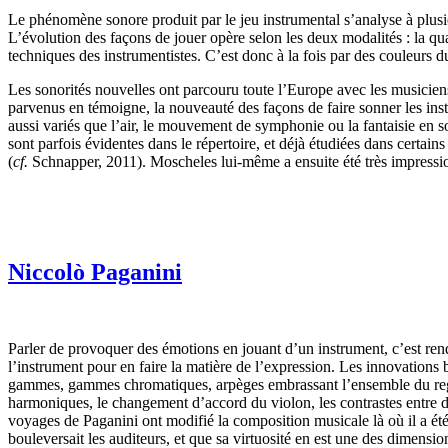
Le phénomène sonore produit par le jeu instrumental s’analyse à plusie
L’évolution des façons de jouer opère selon les deux modalités : la qu
techniques des instrumentistes. C’est donc à la fois par des couleurs 
Les sonorités nouvelles ont parcouru toute l’Europe avec les musiciens
parvenus en témoigne, la nouveauté des façons de faire sonner les in
aussi variés que l’air, le mouvement de symphonie ou la fantaisie en s
sont parfois évidentes dans le répertoire, et déjà étudiées dans cert
(
cf.
Schnapper, 2011). Moscheles lui-même a ensuite été très impressi
Niccolò Paganini
Parler de provoquer des émotions en jouant d’un instrument, c’est re
l’instrument pour en faire la matière de l’expression. Les innovations
gammes, gammes chromatiques, arpèges embrassant l’ensemble du registre
harmoniques, le changement d’accord du violon, les contrastes entre de
voyages de Paganini ont modifié la composition musicale là où il a été 
bouleversait les auditeurs, et que sa virtuosité en est une des dimensio