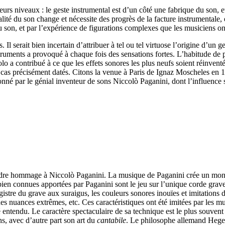
urs niveaux : le geste instrumental est d’un côté une fabrique du son, e
alité du son change et nécessite des progrès de la facture instrumentale,
du son, et par l’expérience de figurations complexes que les musiciens o
. Il serait bien incertain d’attribuer à tel ou tel virtuose l’origine d
struments a provoqué à chaque fois des sensations fortes. L’habitude d
olo a contribué à ce que les effets sonores les plus neufs soient réinven
ains cas précisément datés. Citons la venue à Paris de Ignaz Moscheles 
onné par le génial inventeur de sons Niccolò Paganini, dont l’influenc
ndre hommage à Niccolò Paganini. La musique de Paganini crée un monde 
 bien connues apportées par Paganini sont le jeu sur l’unique corde grav
 du grave aux suraigus, les couleurs sonores inouïes et imitations d’ins
s nuances extrêmes, etc. Ces caractéristiques ont été imitées par les mus
entendu. Le caractère spectaculaire de sa technique est le plus souvent r
ns, avec d’autre part son art du
cantabile
. Le philosophe allemand Hegel