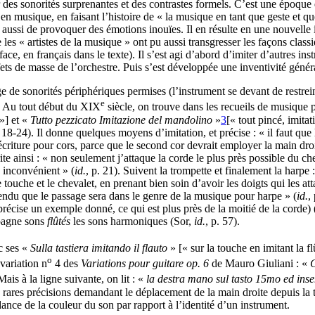
des sonorités surprenantes et des contrastes formels. C’est une époque d
 en musique, en faisant l’histoire de « la musique en tant que geste et
aussi de provoquer des émotions inouïes. Il en résulte en une nouvelle i
s « artistes de la musique » ont pu aussi transgresser les façons classi
ace, en français dans le texte). Il s’est agi d’abord d’imiter d’autres 
fets de masse de l’orchestre. Puis s’est développée une inventivité génér
 de sonorités périphériques permises (l’instrument se devant de restrein
e
re. Au tout début du XIX
siècle, on trouve dans les recueils de musique 
 »] et «
Tutto pezzicato Imitazione del mandolino
»
3
[« tout pincé, imita
 18-24). Il donne quelques moyens d’imitation, et précise : « il faut que 
 écriture pour cors, parce que le second cor devrait employer la main dr
rite ainsi : « non seulement j’attaque la corde le plus près possible du c
s inconvénient » (
id.
, p. 21). Suivent la trompette et finalement la harpe
e touche et le chevalet, en prenant bien soin d’avoir les doigts qui les 
ntendu que le passage sera dans le genre de la musique pour harpe » (
id.
,
récise un exemple donné, ce qui est plus près de la moitié de la corde) 
spagne sons
flûtés
les sons harmoniques (Sor,
id.
, p. 57).
c ses «
Sulla tastiera imitando il flauto
» [« sur la touche en imitant la fl
o
 variation n
4 des
Variations pour guitare
op. 6
de Mauro Giuliani : «
C
Mais à la ligne suivante, on lit : «
la destra mano sul tasto 15mo ed inse
des rares précisions demandant le déplacement de la main droite depuis la t
nce de la couleur du son par rapport à l’identité d’un instrument.