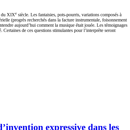
e
ié du XIX
siècle. Les fantaisies, pots-pourris, variations composés à
érielle (progrès recherchés dans la facture instrumentale, foisonnement
é d’entendre aujourd’hui comment la musique était jouée. Les témoignages
é. Certaines de ces questions stimulantes pour l’interprète seront
’invention expressive dans les