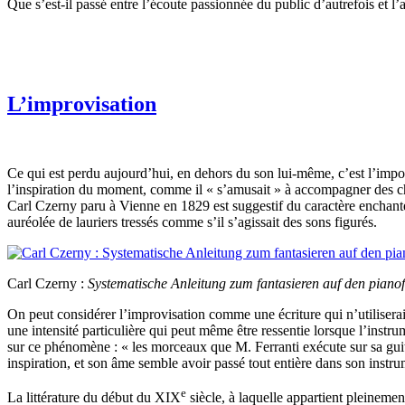
Que s’est-il passé entre l’écoute passionnée du public d’autrefois et l
L’improvisation
Ce qui est perdu aujourd’hui, en dehors du son lui-même, c’est l’impor
l’inspiration du moment, comme il « s’amusait » à accompagner des chant
Carl Czerny paru à Vienne en 1829 est suggestif du caractère enchanteu
auréolée de lauriers tressés comme s’il s’agissait des sons figurés.
Carl Czerny :
Systematische Anleitung zum fantasieren auf den pianof
On peut considérer l’improvisation comme une écriture qui n’utiliserai
une intensité particulière qui peut même être ressentie lorsque l’instru
sur ce phénomène : « les morceaux que M. Ferranti exécute sur sa guitare
inspiration, et son âme semble avoir passé tout entière dans son instr
e
La littérature du début du XIX
siècle, à laquelle appartient pleinemen