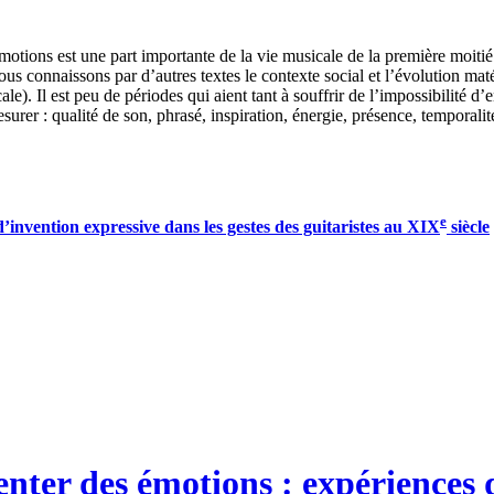
motions est une part importante de la vie musicale de la première moit
ous connaissons par d’autres textes le contexte social et l’évolution mat
cale). Il est peu de périodes qui aient tant à souffrir de l’impossibilit
surer : qualité de son, phrasé, inspiration, énergie, présence, temporalit
e
invention expressive dans les gestes des guitaristes au XIX
siècle
nter des émotions : expériences d