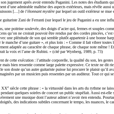
ié son jugement après avoir entendu Paganini. Les notes des étudiants qu
nt d’une admirable maîtrise des aspects extérieurs, mais révèle aussi une
ouissons […] de
l’étonnant mystère
par lequel un outil extérieur se mue 
le guitariste Zani de Ferranti (sur lequel le jeu de Paganini a eu une inf
ardens, une poitrine soulevée, des doigts d’acier qui, fermes et souples c
accens qu’on ne croirait pouvoir être rendus par des cordes pincées, c’e
ec une plénitude de son qui semble plutôt appartenir à une bonne harpe q
ur le manche d’une guitare », et plus loin : « Comme il fait vibrer toutes
ement adaptée au caractère de chaque phrase, de chaque note même ! Et pu
it la voix et l’ame de Rubini. » (cité par Wynberg, 1989, p. 73)
 de cette exécution : l’attitude corporelle, la qualité du son, les gestes 
me mais bien ressentie comme large palette expressive. Ce texte ne dit r
rticle son doute qu’un autre guitariste puisse lui procurer le plaisir qu’
aginées par un musicien puis ressenties par un auditeur. Tout ce qui se p
e
du XX
siècle cette phrase : « la virtuosité dans les arts du rythme ne la
ui pendant quelques soirées de concert un public stupéfait. Aussi est-elle 
sévèrement une musique dont l’auteur admet n’avoir rien entendu. Pourta
oigtés, des indications subtiles concernant le tempo, les nuances, le cara