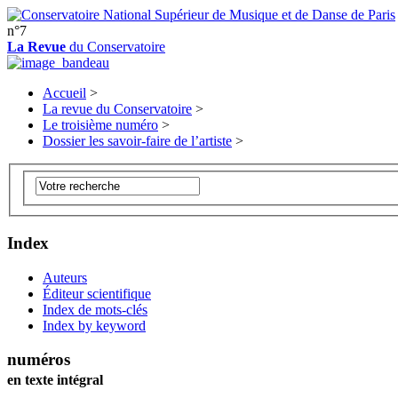
n°7
La Revue
du Conservatoire
Accueil
>
La revue du Conservatoire
>
Le troisième numéro
>
Dossier les savoir-faire de l’artiste
>
Index
Auteurs
Éditeur scientifique
Index de mots-clés
Index by keyword
numéros
en texte intégral