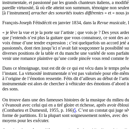
instrumentale, et passionné par les grands chanteurs italiens, a modif
pareille virtuosité, là où elle atteint son summum, témoigne non seuleme
[à l’instrument]
arracher des sonorités toutes différentes
» et « nous j
François-Joseph Fétisdécrit en janvier 1834, dans la
Revue musicale
, 
« je lève la vue et je la porte sur l’artiste ; que vois-je ? Des yeux 
que j’entends n’est plus la guitare que vous connaissez, ce sont des 
voix émue d’une tendre expression ; c’est quelquefois un accord jeté av
passionnés, dont rien jusqu’ici n’avait fait soupçonner la possibilité s
diverses positions de la table et du manche une variété de sons parfait
venir une romance plaintive qu’une corde pincée vous rend comme fera
Dans ce témoignage, tout est dit de ce qui est vécu dans le temps présent
l’instant. La virtuosité instrumentale n’est pas valorisée pour elle-mê
à l’origine de l’émotion ressentie. Fétis dit d’ailleurs au début de l’a
instrumentale est alors de chercher à véhiculer des émotions d’abord im
des sons.
On trouve dans une des fameuses histoires de la musique du milieu 
s’évanouit avec celui qui en a tiré gloire et richesse, après avoir éblo
(Combarieu et Dumesnil, 1955, p. 166)
5
. C’est un constat qui juge 
forme de partitions. Et la plupart sont soigneusement notées, avec des d
moyens pour les exécuter.