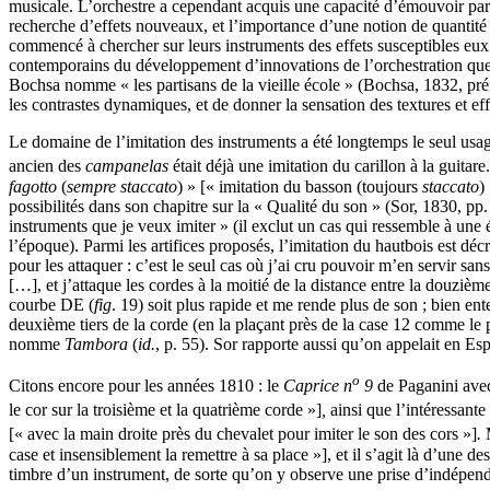
musicale. L’orchestre a cependant acquis une capacité d’émouvoir par 
recherche d’effets nouveaux, et l’importance d’une notion de quantité
commencé à chercher sur leurs instruments des effets susceptibles eux 
contemporains du développement d’innovations de l’orchestration que le
Bochsa nomme « les partisans de la vieille école » (Bochsa, 1832, préf
les contrastes dynamiques, et de donner la sensation des textures et ef
Le domaine de l’imitation des instruments a été longtemps le seul usage
ancien des
campanelas
était déjà une imitation du carillon à la guita
fagotto
(
sempre staccato
) » [« imitation du basson (toujours
staccato
)
possibilités dans son chapitre sur la « Qualité du son » (Sor, 1830, pp.
instruments que je veux imiter » (il exclut un cas qui ressemble à une
l’époque). Parmi les artifices proposés, l’imitation du hautbois est déc
pour les attaquer : c’est le seul cas où j’ai cru pouvoir m’en servir san
[…], et j’attaque les cordes à la moitié de la distance entre la douzièm
courbe DE (
fig
. 19) soit plus rapide et me rende plus de son ; bien e
deuxième tiers de la corde (en la plaçant près de la case 12 comme le p
nomme
Tambora
(
id.
, p. 55). Sor rapporte aussi qu’on appelait en E
o
Citons encore pour les années 1810 : le
Caprice n
9
de Paganini ave
le cor sur la troisième et la quatrième corde »]
,
ainsi que l’intéressante
[« avec la main droite près du chevalet pour imiter le son des cors »]
.
case et insensiblement la remettre à sa place »], et il s’agit là d’une 
timbre d’un instrument, de sorte qu’on y observe une prise d’indépenda