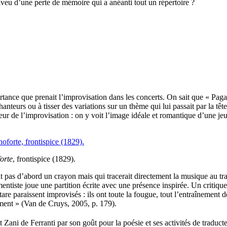
’aveu d’une perte de mémoire qui a anéanti tout un répertoire ?
tance que prenait l’improvisation dans les concerts. On sait que « Pagani
eurs ou à tisser des variations sur un thème qui lui passait par la tête.
r de l’improvisation : on y voit l’image idéale et romantique d’une jeu
orte
, frontispice (1829).
t pas d’abord un crayon mais qui tracerait directement la musique au tra
mentiste joue une partition écrite avec une présence inspirée. Un critiqu
 paraissent improvisés : ils ont toute la fougue, tout l’entraînement de l
ument » (Van de Cruys, 2005, p. 179).
t Zani de Ferranti par son goût pour la poésie et ses activités de traduct