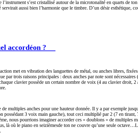
e l’instrument s’est cristallisé autour de la microtonalité en quarts de
té servirait aussi bien l’harmonie que le timbre. D’un désir esthétique, c
el accordéon ?
’action met en vibration des languettes de métal, ou anches libres, fix
e par trois raisons principales : deux anches par note sont nécessaires
haque clavier possède un certain nombre de voix (4 au clavier droit, 2 
ore.
de de multiples anches pour une hauteur donnée. Il y a par exemple jus
n possédant 3 voix main gauche), tout ceci multiplié par 2 (7 en tira
xtrême, nous pourrions imaginer accorder ces « doublons » de multiples 
tus, là où le piano en seizièmesde ton ne couvre qu’une seule octave…
.