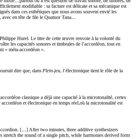
e mixte…partout où il est question de travail sonore, de timbres, de
fficilement modifiable : sa facture est délicate et sa mécanique est
aignés dans ces esthétiques que nous avons souvent envié les
es, avec en tête de file le Quatuor Tana…
hilippe Hurel. Le titre de cette œuvre renvoie à la volonté du
ître les capacités sonores et timbrales de l’accordéon, tout en
ent « méta-accordéon ».
ourrait dire que, dans
Plein-jeu
, l’électronique tient le rôle de la
’accordéon classique a déjà une capacité à la microtonalité, certes
accordéon et électronique en temps réel,où la microtonalité est
ccordion. […] After two minutes, three additive synthesizers
s stretch the sound of a single pitch, while harmonies derived form