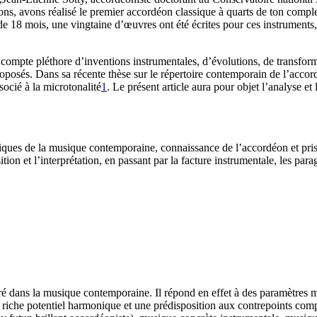
éons, avons réalisé le premier accordéon classique à quarts de ton co
de 18 mois, une vingtaine d’œuvres ont été écrites pour ces instruments
i compte pléthore d’inventions instrumentales, d’évolutions, de transform
roposés. Dans sa récente thèse sur le répertoire contemporain de l’acc
ocié à la microtonalité
1
. Le présent article aura pour objet l’analyse et
iques de la musique contemporaine, connaissance de l’accordéon et prise
ion et l’interprétation, en passant par la facture instrumentale, les par
t ancré dans la musique contemporaine. Il répond en effet à des paramètre
n riche potentiel harmonique et une prédisposition aux contrepoints com