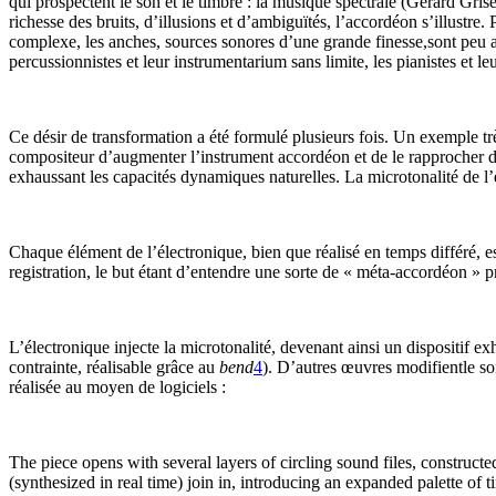
qui prospectent le son et le timbre : la musique spectrale (Gérard Gri
richesse des bruits, d’illusions et d’ambiguïtés, l’accordéon s’illustre.
complexe, les anches, sources sonores d’une grande finesse,sont peu a
percussionnistes et leur instrumentarium sans limite, les pianistes et l
Ce désir de transformation a été formulé plusieurs fois. Un exemple trè
compositeur d’augmenter l’instrument accordéon et de le rapprocher de s
exhaussant les capacités dynamiques naturelles. La microtonalité de l
Chaque élément de l’électronique, bien que réalisé en temps différé, 
registration, le but étant d’entendre une sorte de « méta-accordéon » p
L’électronique injecte la microtonalité, devenant ainsi un dispositif e
contrainte, réalisable grâce au
bend
4
). D’autres œuvres modifientle s
réalisée au moyen de logiciels :
The piece opens with several layers of circling sound files, construc
(synthesized in real time) join in, introducing an expanded palette of