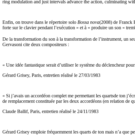
ring modulation and just intervals advance the action, culminating with 
Enfin, on trouve dans le répertoire solo
Bossa
n
ova
(2008) de Franck Be
forte sur le clavier pendant l’exécution » et à « produire un son « tre
De la transformation du son à la transformation de l’instrument, un seu
Gervasoni cite deux compositeurs :
« Une idée fantastique serait d’utiliser le système du déclencheur pour
Gérard Grisey, Paris, entretien réalisé le 27/03/1983
« Si j’avais un accordéon complet me permettant les quartsde ton j’écri
de remplacement constituée par les deux accordéons (en relation de quart
Claude Ballif, Paris, entretien réalisé le 24/11/1983
Gérard Grisey emploie fréquemment les quarts de ton mais n’a que peu 