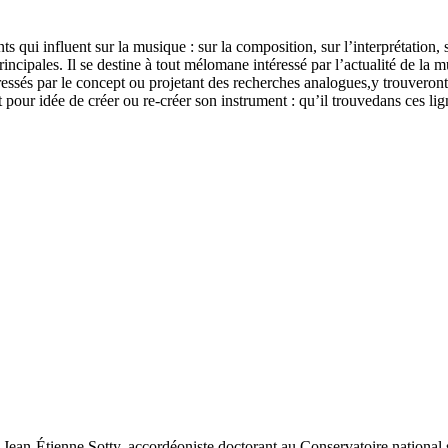
ts qui influent sur la musique : sur la composition, sur l’interprétation
incipales. Il se destine à tout mélomane intéressé par l’actualité de la 
téressés par le concept ou projetant des recherches analogues,y trouvero
t pour idée de créer ou re-créer son instrument : qu’il trouvedans ces ligne
,Jean-Étienne Sotty, accordéoniste doctorant au Conservatoire nationa