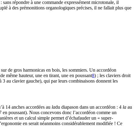
 ton : sans répondre à une commande expressément microtonale, il
ouplé à des prémonitions organologiques précises, il ne fallait plus que
ées sur de gros harmonicas en bois, les sommiers. Un accordéon
 (de même hauteur, une en tirant, une en poussant
8
) ; les claviers droit
à 3 au clavier gauche), qui par leurs combinaisons donnent les
qu’à 14 anches accordées au
la
du diapason dans un accordéon : 4
la
au
nt, 7 en poussant). Nous concevons donc l’accordéon comme un
manières et un calcul simple permet d’échafauder un « super-
L’ergonomie en serait néanmoins considérablement modifiée ! Ce