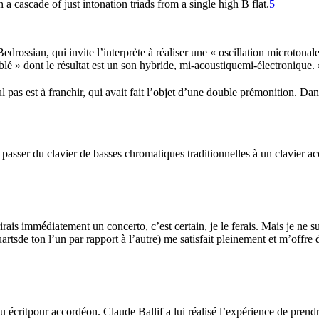
a cascade of just intonation triads from a single high B flat.
5
drossian, qui invite l’interprète à réaliser une « oscillation microtonal
mblé » dont le résultat est un son hybride, mi-acoustiquemi-électronique. 
l pas est à franchir, qui avait fait l’objet d’une double prémonition. D
 passer du clavier de basses chromatiques traditionnelles à un clavier ac
rais immédiatement un concerto, c’est certain, je le ferais. Mais je ne su
sde ton l’un par rapport à l’autre) me satisfait pleinement et m’offre d’
écritpour accordéon. Claude Ballif a lui réalisé l’expérience de prend