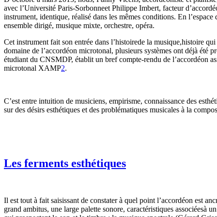
avec l’Université Paris-Sorbonneet Philippe Imbert, facteur d’accord
instrument, identique, réalisé dans les mêmes conditions. En l’espace 
ensemble dirigé, musique mixte, orchestre, opéra.
Cet instrument fait son entrée dans l’histoirede la musique,histoire qu
domaine de l’accordéon microtonal, plusieurs systèmes ont déjà été p
étudiant du CNSMDP, établit un bref compte-rendu de l’accordéon ass
microtonal XAMP
2
.
C’est entre intuition de musiciens, empirisme, connaissance des esthét
sur des désirs esthétiques et des problématiques musicales à la composit
Les ferments esthétiques
Il est tout à fait saisissant de constater à quel point l’accordéon es
grand ambitus, une large palette sonore, caractéristiques associéesà u