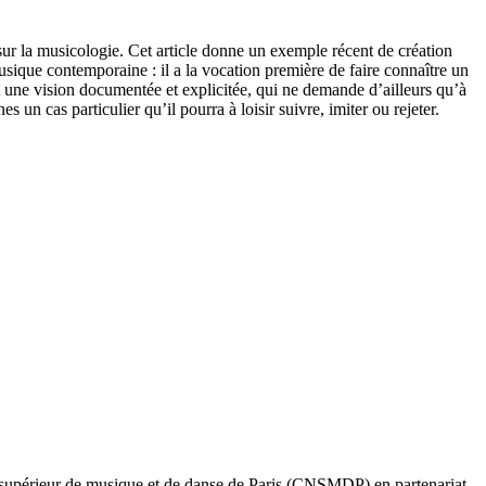
, sur la musicologie. Cet article donne un exemple récent de création
musique contemporaine : il a la vocation première de faire connaître un
nt une vision documentée et explicitée, qui ne demande d’ailleurs qu’à
s un cas particulier qu’il pourra à loisir suivre, imiter ou rejeter.
l supérieur de musique et de danse de Paris (CNSMDP) en partenariat