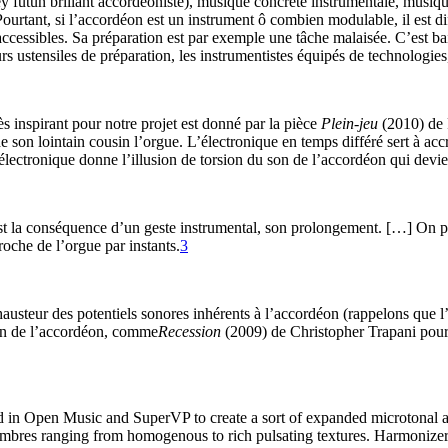
sey futun brillant accordéoniste), musique concrète instrumentale, musiqu
 Pourtant, si l’accordéon est un instrument ô combien modulable, il est di
ccessibles. Sa préparation est par exemple une tâche malaisée. C’est b
eurs ustensiles de préparation, les instrumentistes équipés de technologi
s inspirant pour notre projet est donné par la pièce
Plein-jeu
(2010) de P
on lointain cousin l’orgue. L’électronique en temps différé sert à accro
’électronique donne l’illusion de torsion du son de l’accordéon qui devi
est la conséquence d’un geste instrumental, son prolongement. […] On p
roche de l’orgue par instants.
3
xhausteur des potentiels sonores inhérents à l’accordéon (rappelons que l
on de l’accordéon, comme
Recession
(2009) de Christopher Trapani pour 
ted in Open Music and SuperVP to create a sort of expanded microtonal a
 timbres ranging from homogenous to rich pulsating textures. Harmonizer