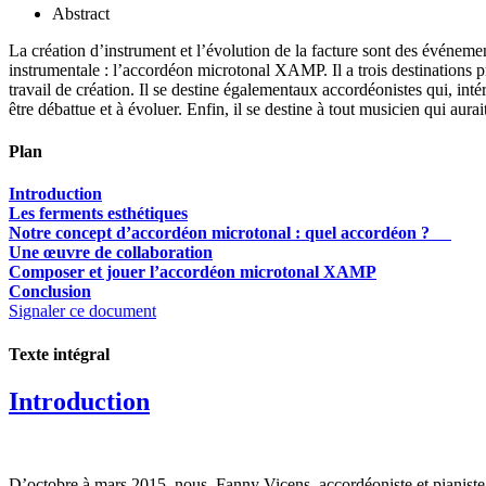
Abstract
La création d’instrument et l’évolution de la facture sont des événemen
instrumentale : l’accordéon microtonal XAMP. Il a trois destinations pr
travail de création. Il se destine égalementaux accordéonistes qui, in
être débattue et à évoluer. Enfin, il se destine à tout musicien qui aurai
Plan
Introduction
Les ferments esthétiques
Notre concept d’accordéon microtonal : quel accordéon ?
Une œuvre de collaboration
Composer et jouer l’accordéon microtonal XAMP
Conclusion
Signaler ce document
Texte intégral
Introduction
D’octobre à mars 2015, nous, Fanny Vicens, accordéoniste et pianiste