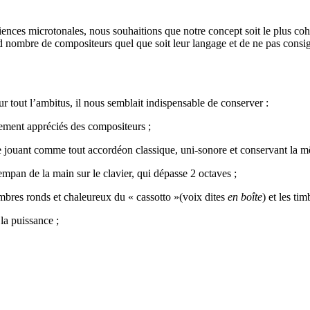
nces microtonales, nous souhaitions que notre concept soit le plus cohér
d nombre de compositeurs quel que soit leur langage et de ne pas consi
ur tout l’ambitus, il nous semblait indispensable de conserver :
èrement appréciés des compositeurs ;
e jouant comme tout accordéon classique, uni-sonore et conservant la mê
empan de la main sur le clavier, qui dépasse 2 octaves ;
 timbres ronds et chaleureux du « cassotto »(voix dites
en boîte
) et les ti
la puissance ;