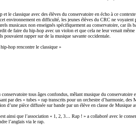
p-hop et le classique avec des élèves du conservatoire en écho à ce conte
t environnement en difficulté, les jeunes élèves du CRC ne voyaient pa
urels musicaux non enseignés spécifiquement au conservatoire, car ils bai
terdit de faire du hip-hop avec un violon et que cela ne leur venait même 
ls pouvaient rapper sur de la musique savante occidentale.
 hip-hop rencontre le classique »
 du conservatoire tous âges confondus, mêlant musique du conservatoire e
ssant par des « tubes » rap transcrits pour un orchestre d’harmonie, des
ation d’une pièce diffusée sur bande par un élève en classe de Musique 
est ainsi que l’association « 1, 2, 3… Rap ! » a collaboré avec le conser
dre l’anglais via le rap.