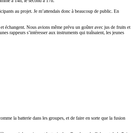
grammé à 14h, le second à 17h.
ticipants au projet. Je m’attendais donc à beaucoup de public. En
nt et échangent. Nous avions même prévu un goûter avec jus de fruits et
es rappeurs s’intéresser aux instruments qui traînaient, les jeunes
mme la batterie dans les groupes, et de faire en sorte que la fusion