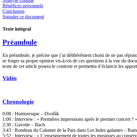
Analyse critique
Bénéfices personnels
Conclusion
Signaler ce document
Texte intégral
Préambule
En préambule, je précise que j’ai délibérément choisi de ne pas répond
se forger sa propre opinion vis-à-vis de ces questions à la vue du d
texte de cet article posera le contexte et permettra d’éclaircir les apport
Vidéo
Chronologie
0:08 : Humoresque – Dvořák
1:00 : Interview : « Premières impressions après le premier concert ? 
2:30 : Gavotte – Bach
3:43 : Rondeau du Calumet de la Paix dans Les Indes galantes – Ra
5:52 : Interview : « L’enseignement de toutes les musiques au conserv