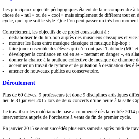
Les principaux objectifs pédagogiques étaient de faire comprendre à tou
chose de « nul » ou de « cool » mais simplement de différent tout en 
cycle, quel que soit le style. Que l’on peut passer un très bon moment e
Concrètement, les objectifs de ce projet consistaient à :
- dédiaboliser le du hip-hop auprès des musiciens classiques et vice-
- montrer les liens entre musique classique et musique hip-hop ;
- faire jouer ensemble des élèves qui n’en ont pas l’habitude (MC et o
- développer la confiance en soi en se « mettant en danger », en allan
- donner la chance à la pratique collective de musique de chambre dès
- accentuer un travail de rythme et de pulsation à destination des élè
- amener de nouveaux publics au conservatoire.
Déroulement
Plus de 60 élèves, 9 professeurs (et donc 9 disciplines artistiques diffé
lieu le 31 janvier 2015 lors de deux concerts d’une heure à la salle Ci
Le travail sur les matériaux de base a commencé dès la rentrée 2014
interventions auprès de l’orchestre à vents de fin de premier cycle.
En janvier 2015 se sont succédés plusieurs samedis après-midi de trava