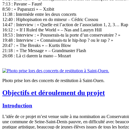
7:13 : Pavane – Fauré
8:50 : « Paparazzi » – Xzibit
11:38 : Intermède entre les deux concerts
12:40 : Hiphopisation en do mineur – Cédric Cossou
14:47 : Interview : « Quelle est l’action de l’association 1, 2, 3… Rap 
16:12 : « If I Ruled the World » – Nas and Lauryn Hill
18:53 : Interview : « Pousserais-tu la porte d’un conservatoire ? »
19:48 : Interview : « Connaissais-tu le hip-hop ? ou le rap ? »
20:47 : « The Breaks » – Kurtis Blow
21:18 : « The Message » – Grandmaster Flash
26:08 : Là ci darem la mano – Mozart
Photo prise lors des concerts de restitution à Saint-Ouen.
Objectifs et déroulement du projet
Introduction
L’idée de ce projet m’est venue suite à ma nomination au Conservatoi
une commune de Seine-Saint-Denis pauvre, en difficulté avec beaucoup
pratique artistique, beaucoup de jeunes élèves issues de tous les horizo