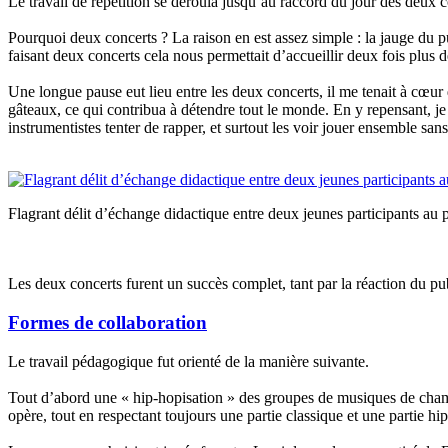
Le travail de répétition se déroula jusqu’au raccord du jour des deux 
Pourquoi deux concerts ? La raison en est assez simple : la jauge du p
faisant deux concerts cela nous permettait d’accueillir deux fois plus d
Une longue pause eut lieu entre les deux concerts, il me tenait à cœur
gâteaux, ce qui contribua à détendre tout le monde. En y repensant, je
instrumentistes tenter de rapper, et surtout les voir jouer ensemble sa
Flagrant délit d’échange didactique entre deux jeunes participants au p
Les deux concerts furent un succès complet, tant par la réaction du pub
Formes de collaboration
Le travail pédagogique fut orienté de la manière suivante.
Tout d’abord une « hip-hopisation » des groupes de musiques de chambr
opère, tout en respectant toujours une partie classique et une partie hi