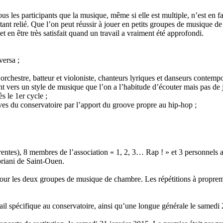
s les participants que la musique, même si elle est multiple, n’est en fa
étant relié. Que l’on peut réussir à jouer en petits groupes de musique
t en être très satisfait quand un travail a vraiment été approfondi.
versa ;
rchestre, batteur et violoniste, chanteurs lyriques et danseurs contemp
t vers un style de musique que l’on a l’habitude d’écouter mais pas de 
 le 1er cycle ;
ves du conservatoire par l’apport du groove propre au hip-hop ;
rentes), 8 membres de l’association « 1, 2, 3… Rap ! » et 3 personnels adm
priani de Saint-Ouen.
 pour les deux groupes de musique de chambre. Les répétitions à propr
il spécifique au conservatoire, ainsi qu’une longue générale le samedi 24