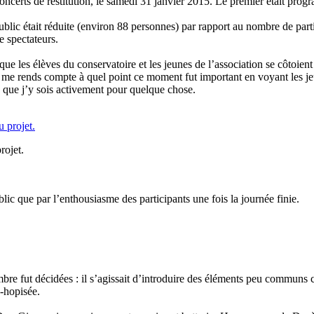
concerts de restitution, le samedi 31 janvier 2015. Le premier était pro
ublic était réduite (environ 88 personnes) par rapport au nombre de par
e spectateurs.
 que les élèves du conservatoire et les jeunes de l’association se côtoie
 me rends compte à quel point ce moment fut important en voyant les jeun
ns que j’y sois activement pour quelque chose.
rojet.
lic que par l’enthousiasme des participants une fois la journée finie.
e fut décidées : il s’agissait d’introduire des éléments peu communs co
p-hopisée.