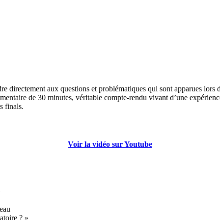
re directement aux questions et problématiques qui sont apparues lors du
ocumentaire de 30 minutes, véritable compte-rendu vivant d’une expérie
s finals.
Voir la vidéo sur Youtube
»
meau
atoire ? »