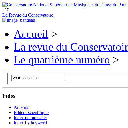
n°7
La Revue
du Conservatoire
Accueil
>
La revue du Conservatoi
Le quatrième numéro
>
Index
Auteurs
Éditeur scientifique
Index de mots-clés
Index by keyword