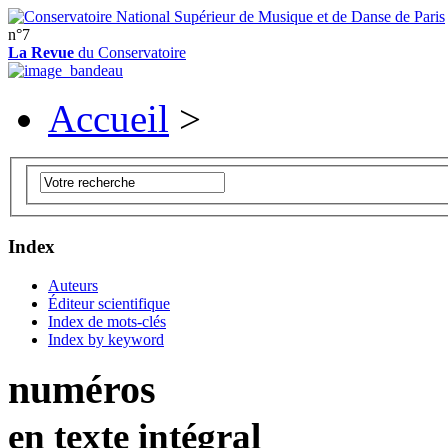
n°7
La Revue
du Conservatoire
Accueil
>
Index
Auteurs
Éditeur scientifique
Index de mots-clés
Index by keyword
numéros
en texte intégral