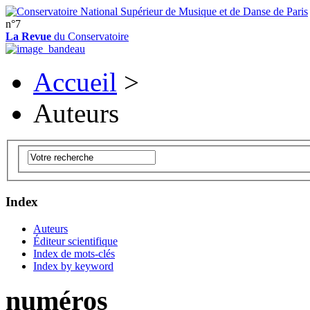
n°7
La Revue
du Conservatoire
Accueil
>
Auteurs
Index
Auteurs
Éditeur scientifique
Index de mots-clés
Index by keyword
numéros