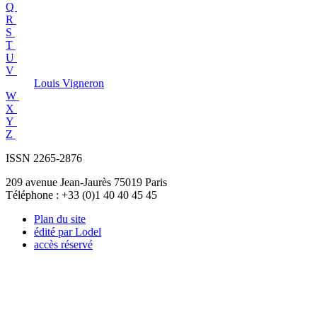
Q
R
S
T
U
V
Louis
Vigneron
W
X
Y
Z
ISSN 2265-2876
209 avenue Jean-Jaurès 75019 Paris
Téléphone : +33 (0)1 40 40 45 45
Plan du site
édité par Lodel
accès réservé