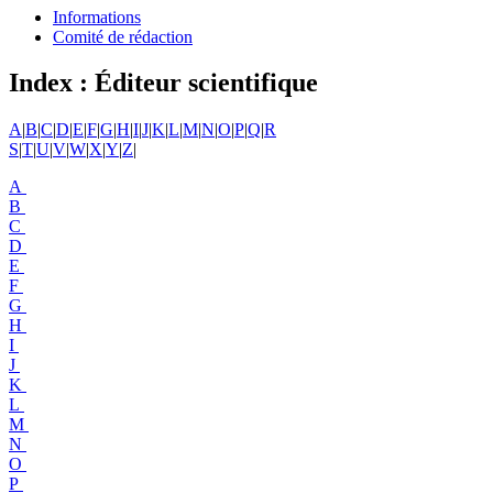
Informations
Comité de rédaction
Index : Éditeur scientifique
A
|
B
|
C
|
D
|
E
|
F
|
G
|
H
|
I
|
J
|
K
|
L
|
M
|
N
|
O
|
P
|
Q
|
R
S
|
T
|
U
|
V
|
W
|
X
|
Y
|
Z
|
A
B
C
D
E
F
G
H
I
J
K
L
M
N
O
P