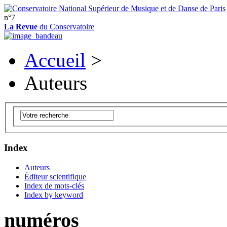
n°7
La Revue
du Conservatoire
Accueil
>
Auteurs
Index
Auteurs
Éditeur scientifique
Index de mots-clés
Index by keyword
numéros