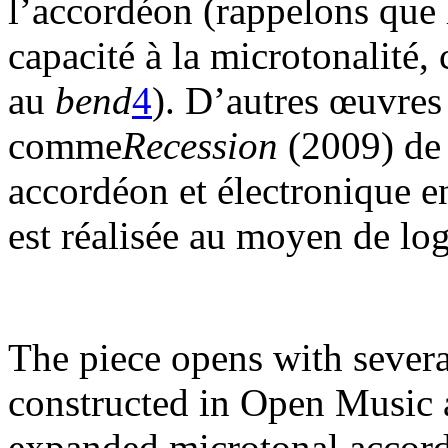
l’accordéon (rappelons que 
capacité à la microtonalité, 
au
bend
4
). D’autres œuvres
comme
Recession
(2009) de 
accordéon et électronique e
est réalisée au moyen de logi
The piece opens with several
constructed in Open Music a
expanded microtonal accord