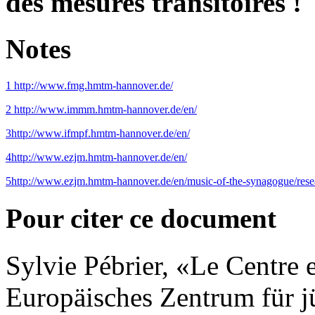
des mesures transitoires !
Notes
1
http://www.fmg.hmtm-hannover.de/
2
http://www.immm.hmtm-hannover.de/en/
3
http://www.ifmpf.hmtm-hannover.de/en/
4
http://www.ezjm.hmtm-hannover.de/en/
5
http://www.ezjm.hmtm-hannover.de/en/music-of-the-synagogue/rese
Pour citer ce document
Sylvie
Pébrier
, «Le Centre 
Europäisches Zentrum für 