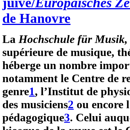
juive/
Europäisches Ze
de Hanovre
La
Hochschule für Musik,
supérieure de musique, th
héberge un nombre importa
notamment le Centre de re
genre
1
, l’Institut de phys
des musiciens
2
ou encore l
pédagogique
3
. Celui auqu