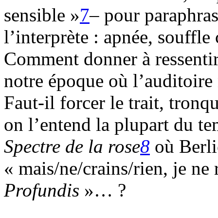
sensible »
7
–
pour paraphras
l’interprète : apnée, souffl
Comment donner à ressentir l
notre époque où l’auditoire n
Faut-il forcer le trait, tron
on l’entend la plupart du te
Spectre de la rose
8
où Berlio
« mais/ne/crains/rien, je ne
Profundis
»… ?