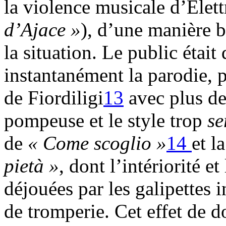
la violence musicale d’Elet
d’Ajace »
), d’une manière b
la situation. Le public éta
instantanément la parodie, p
de Fiordiligi
13
avec plus de 
pompeuse et le style trop
se
de
« Come scoglio »
14
et l
pietà »
, dont l’intériorité 
déjouées par les galipettes
de tromperie. Cet effet de 