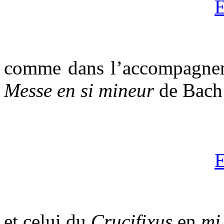
E
comme dans l’accompagnem
Messe en si mineur
de Bach
E
et celui du
Crucifixus
en
m
i