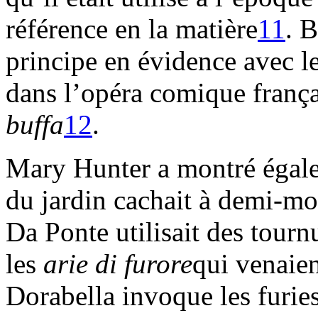
référence en la matière
11
. 
principe en évidence avec l
dans l’opéra comique françai
buffa
12
.
Mary Hunter a montré égal
du jardin cachait à demi-mo
Da Ponte utilisait des tourn
les
arie di furore
qui venaien
Dorabella invoque les furies