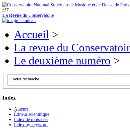
n°7
La Revue
du Conservatoire
Accueil
>
La revue du Conservatoi
Le deuxième numéro
>
Index
Auteurs
Éditeur scientifique
Index de mots-clés
Index by keyword