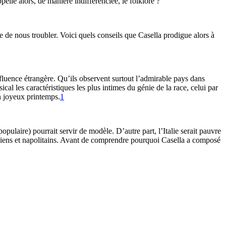
elle alors, de manière indifférenciée, le folklore ?
ve de nous troubler. Voici quels conseils que Casella prodigue alors à
fluence étrangère. Qu’ils observent surtout l’admirable pays dans
sical les caractéristiques les plus intimes du génie de la race, celui par
un joyeux printemps.
1
pulaire) pourrait servir de modèle. D’autre part, l’Italie serait pauvre
iliens et napolitains. Avant de comprendre pourquoi Casella a composé