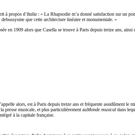
crit à propos d’
Italia
: « La Rhapsodie m’a donné satisfaction sur un poin
du debussysme que cette architecture linéaire et monumentale. »
sée en 1909 alors que Casella se trouve à Paris depuis treize ans, ainsi q
elle alors, est à Paris depuis treize ans et fréquente assidûment le mi
la presse musicale, et plus particulièrement au
Monde musical
dans leque
tégré à la capitale française.