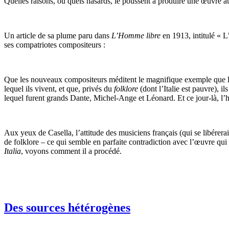
Quelles raisons, ou quels hasards, le poussent à produire une œuvre au
Un article de sa plume paru dans
L’Homme libre
en 1913, intitulé « L
ses compatriotes compositeurs :
Que les nouveaux compositeurs méditent le magnifique exemple que leur 
lequel ils vivent, et que, privés du
folklore
(dont l’Italie est pauvre), il
lequel furent grands Dante, Michel-Ange et Léonard. Et ce jour-là, l’h
Aux yeux de Casella, l’attitude des musiciens français (qui se libérera
de folklore – ce qui semble en parfaite contradiction avec l’œuvre qu
Italia
, voyons comment il a procédé.
Des sources hétérogènes