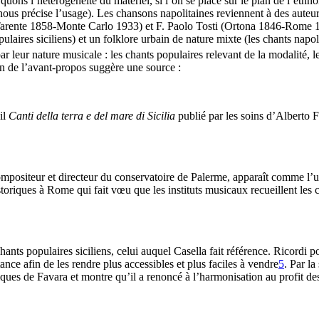
uons l’hétérogénéité du matériel, si l’on se place sur le plan de l’ethn
 nous précise l’usage). Les chansons napolitaines reviennent à des auteu
rente 1858-Monte Carlo 1933) et F. Paolo Tosti (Ortona 1846-Rome 191
pulaires siciliens) et un folklore urbain de nature mixte (les chants nap
r leur nature musicale : les chants populaires relevant de la modalité, l
fin de l’avant-propos suggère une source :
il
Canti della terra e del mare di Sicilia
publié par les soins d’Alberto 
positeur et directeur du conservatoire de Palerme, apparaît comme l’un
riques à Rome qui fait vœu que les instituts musicaux recueillent les ch
ts populaires siciliens, celui auquel Casella fait référence. Ricordi po
nce afin de les rendre plus accessibles et plus faciles à vendre
5
. Par l
iques de Favara et montre qu’il a renoncé à l’harmonisation au profit d