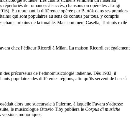
omusicologie actuelle. Les chants siciliens semblent un matériau
rs répertoriés de romances à succès, chansons ou opérettes : Luigi
6). En reprenant la différence opérée par Bartók dans ses premiers
olitains) qui sont populaires au sens de connus par tous, y compris
es chants urbains de la tonalité. Mais comment Casella, Turinois exilé
Favara chez l’éditeur Ricordi à Milan. La maison Ricordi est également
 des précurseurs de l’ethnomusicologie italienne. Dès 1903, il
ants populaires des différentes régions, afin qu’ils servent de base à
ssédait alors une succursale à Palerme, à laquelle Favara s’adresse
a suite, le musicologue Ottavio Tiby publiera le
Corpus di musiche
es versions monodiques.