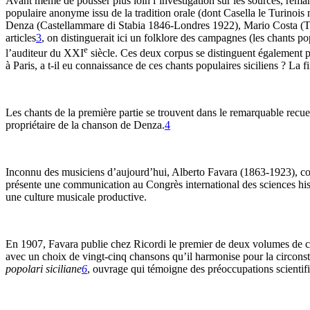
Avant même de pousser plus loin l’investigation sur les sources, remarq
populaire anonyme issu de la tradition orale (dont Casella le Turinois
Denza (Castellammare di Stabia 1846-Londres 1922), Mario Costa (Ta
articles
3
, on distinguerait ici un folklore des campagnes (les chants po
e
l’auditeur du XXI
siècle. Ces deux corpus se distinguent également pa
à Paris, a t-il eu connaissance de ces chants populaires siciliens ? La 
Les chants de la première partie se trouvent dans le remarquable recue
propriétaire de la chanson de Denza.
4
Inconnu des musiciens d’aujourd’hui, Alberto Favara (1863-1923), com
présente une communication au Congrès international des sciences histo
une culture musicale productive.
En 1907, Favara publie chez Ricordi le premier de deux volumes de chan
avec un choix de vingt-cinq chansons qu’il harmonise pour la circonsta
popolari siciliane
6
, ouvrage qui témoigne des préoccupations scientif