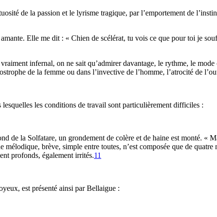
osité de la passion et le lyrisme tragique, par l’emportement de l’instinc
 amante. Elle me dit : « Chien de scélérat, tu vois ce que pour toi je so
vraiment infernal, on ne sait qu’admirer davantage, le rythme, le mode o
postrophe de la femme ou dans l’invective de l’homme, l’atrocité de l’ou
lesquelles les conditions de travail sont particulièrement difficiles :
fond de la Solfatare, un grondement de colère et de haine est monté. «
e mélodique, brève, simple entre toutes, n’est composée que de quatre mes
nt profonds, également irrités.
11
joyeux, est présenté ainsi par Bellaigue :