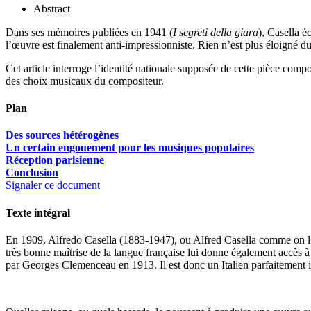
Abstract
Dans ses mémoires publiées en 1941 (
I segreti della giara
), Casella é
l’œuvre est finalement anti-impressionniste. Rien n’est plus éloigné 
Cet article interroge l’identité nationale supposée de cette pièce compo
des choix musicaux du compositeur.
Plan
Des sources hétérogènes
Un certain engouement pour les musiques populaires
Réception parisienne
Conclusion
Signaler ce document
Texte intégral
En 1909, Alfredo Casella (1883-1947), ou Alfred Casella comme on l’app
très bonne maîtrise de la langue française lui donne également accès à 
par Georges Clemenceau en 1913. Il est donc un Italien parfaitement in