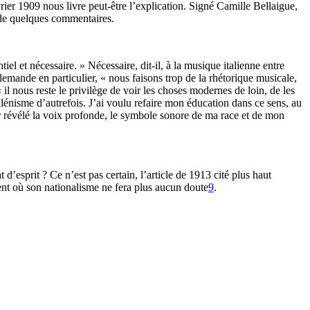
rier 1909 nous livre peut-être l’explication. Signé Camille Bellaigue,
ti de quelques commentaires.
 et nécessaire. » Nécessaire, dit-il, à la musique italienne entre
llemande en particulier, « nous faisons trop de la rhétorique musicale,
il nous reste le privilège de voir les choses modernes de loin, de les
llénisme d’autrefois. J’ai voulu refaire mon éducation dans ce sens, au
oir révélé la voix profonde, le symbole sonore de ma race et de mon
d’esprit ? Ce n’est pas certain, l’article de 1913 cité plus haut
ent où son nationalisme ne fera plus aucun doute
9
.