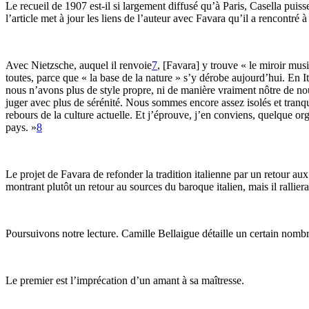
Le recueil de 1907 est-il si largement diffusé qu’à Paris, Casella puis
l’article met à jour les liens de l’auteur avec Favara qu’il a rencontré
Avec Nietzsche, auquel il renvoie
7
, [Favara] y trouve « le miroir mus
toutes, parce que « la base de la nature » s’y dérobe aujourd’hui. En It
nous n’avons plus de style propre, ni de manière vraiment nôtre de nous
juger avec plus de sérénité. Nous sommes encore assez isolés et tranqui
rebours de la culture actuelle. Et j’éprouve, j’en conviens, quelque or
pays. »
8
Le projet de Favara de refonder la tradition italienne par un retour aux
montrant plutôt un retour au sources du baroque italien, mais il rall
Poursuivons notre lecture. Camille Bellaigue détaille un certain nombre
Le premier est l’imprécation d’un amant à sa maîtresse.