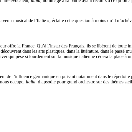
 titre évocateur,
Italia
, hommage à sa patrie ayant recours à ce qu’on app
’avenir musical de l’Italie », éclaire cette question à moins qu’il n’achè
offre la France. Qu’à l’instar des Français, ils se libèrent de toute in
s découvrent dans les arts plastiques, dans la littérature, dans le passé mu
iver qui pèse si lourdement sur la musique italienne cèdera la place à 
ient de l’influence germanique en puisant notamment dans le répertoire po
i nous occupe,
Italia
, rhapsodie pour grand orchestre sur des thèmes sic