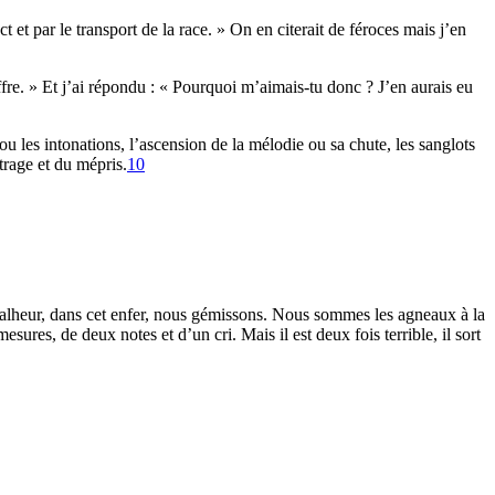
t et par le transport de la race. » On en citerait de féroces mais j’en
uffre. » Et j’ai répondu : « Pourquoi m’aimais-tu donc ? J’en aurais eu
u les intonations, l’ascension de la mélodie ou sa chute, les sanglots
trage et du mépris.
10
 Malheur, dans cet enfer, nous gémissons. Nous sommes les agneaux à la
ures, de deux notes et d’un cri. Mais il est deux fois terrible, il sort