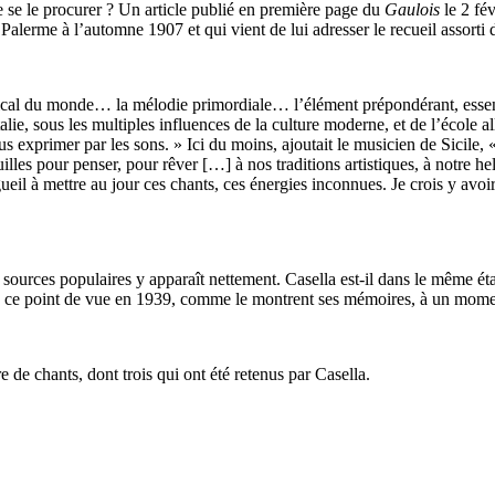
se se le procurer ? Un article publié en première page du
Gaulois
le 2 fév
 à Palerme à l’automne 1907 et qui vient de lui adresser le recueil assor
ical du monde… la mélodie primordiale… l’élément prépondérant, essentiel
alie, sous les multiples influences de la culture moderne, et de l’école a
 exprimer par les sons. » Ici du moins, ajoutait le musicien de Sicile, « 
lles pour penser, pour rêver […] à nos traditions artistiques, à notre he
gueil à mettre au jour ces chants, ces énergies inconnues. Je crois y av
 sources populaires y apparaît nettement. Casella est-il dans le même état 
iera ce point de vue en 1939, comme le montrent ses mémoires, à un mom
 de chants, dont trois qui ont été retenus par Casella.