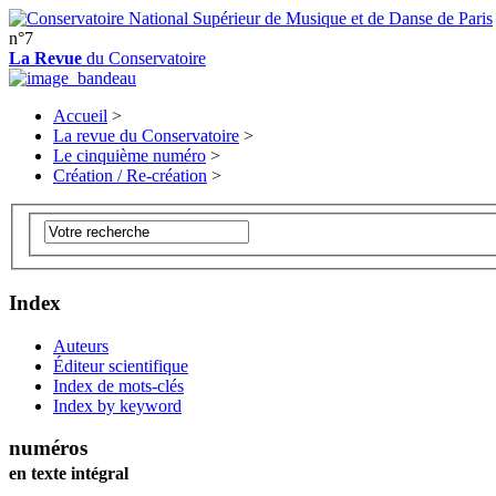
n°7
La Revue
du Conservatoire
Accueil
>
La revue du Conservatoire
>
Le cinquième numéro
>
Création / Re-création
>
Index
Auteurs
Éditeur scientifique
Index de mots-clés
Index by keyword
numéros
en texte intégral