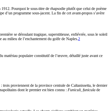
en 1912. Pourquoi le sous-titre de rhapsodie plutôt que celui de poème
ncipe d’un programme sous-jacent. La fin de cet avant-propos s’avère
emière se déroulant tragique, superstitieuse, enfiévrée, sous le soleil
oie au milieu de l’enchantement du golfe de Naples.
2
u matériau populaire constitutif de l’œuvre, détaillé juste avant ce
: trois proviennent de la province centrale de Caltanissetta, le dernier
s napolitains dont le premier est bien connu :
Funiculi, funicula
de