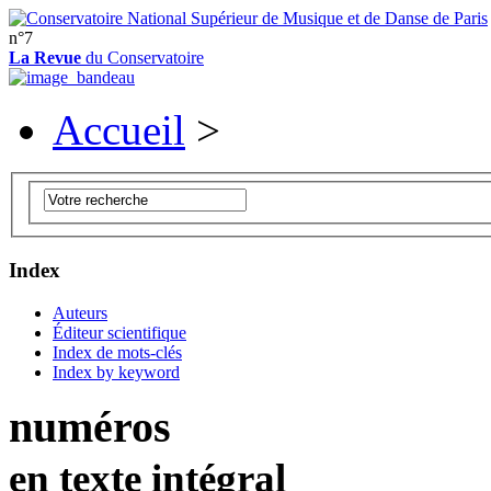
n°7
La Revue
du Conservatoire
Accueil
>
Index
Auteurs
Éditeur scientifique
Index de mots-clés
Index by keyword
numéros
en texte intégral