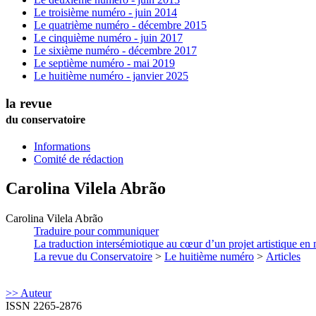
Le troisième numéro - juin 2014
Le quatrième numéro - décembre 2015
Le cinquième numéro - juin 2017
Le sixième numéro - décembre 2017
Le septième numéro - mai 2019
Le huitième numéro - janvier 2025
la revue
du conservatoire
Informations
Comité de rédaction
Carolina
Vilela Abrão
Carolina
Vilela Abrão
Traduire pour communiquer
La traduction intersémiotique au cœur d’un projet artistique en 
La revue du Conservatoire
>
Le huitième numéro
>
Articles
>> Auteur
ISSN 2265-2876