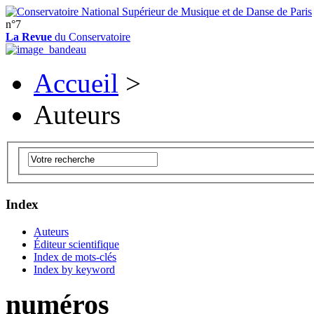
n°7
La Revue
du Conservatoire
Accueil
>
Auteurs
Index
Auteurs
Éditeur scientifique
Index de mots-clés
Index by keyword
numéros