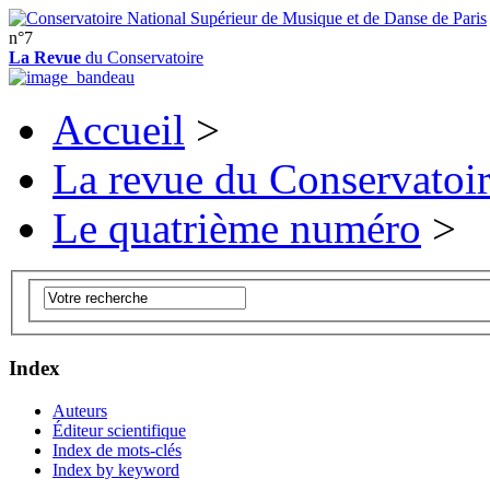
n°7
La Revue
du Conservatoire
Accueil
>
La revue du Conservatoi
Le quatrième numéro
>
Index
Auteurs
Éditeur scientifique
Index de mots-clés
Index by keyword