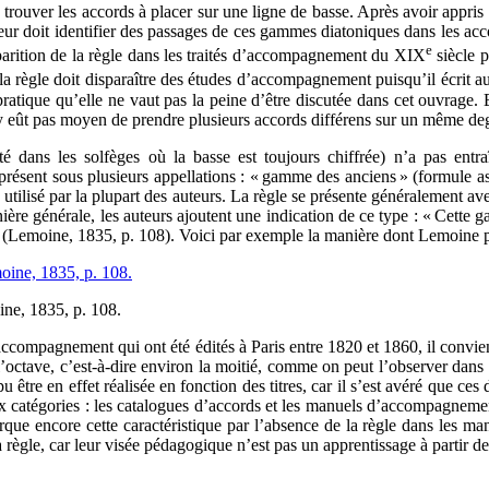
rouver les accords à placer sur une ligne de basse. Après avoir appri
 doit identifier des passages de ces gammes diatoniques dans les acco
e
isparition de la règle dans les traités d’accompagnement du XIX
siècle p
a règle doit disparaître des études d’accompagnement puisqu’il écrit 
pratique qu’elle ne vaut pas la peine d’être discutée dans cet ouvrage. E
 eût pas moyen de prendre plusieurs accords différens sur un même deg
é dans les solfèges où la basse est toujours chiffrée) n’a pas entraîn
résent sous plusieurs appellations : « gamme des anciens » (formule a
utilisé par la plupart des auteurs. La règle se présente généralement ave
anière générale, les auteurs ajoutent une indication de ce type : « Ce
 » (Lemoine, 1835, p. 108). Voici par exemple la manière dont Lemoine pr
ine, 1835, p. 108.
d’accompagnement qui ont été édités à Paris entre 1820 et 1860, il convi
l’octave, c’est-à-dire environ la moitié, comme on peut l’observer dans 
pu être en effet réalisée en fonction des titres, car il s’est avéré que ce
 catégories : les catalogues d’accords et les manuels d’accompagnement d
marque encore cette caractéristique par l’absence de la règle dans les
ègle, car leur visée pédagogique n’est pas un apprentissage à partir de