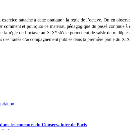
n exercice rattaché à cette pratique : la règle de l’octave. On en obs
er comment et pourquoi ce matériau pédagogique du passé continue à êt
e
r la règle de l’octave au XIX
siècle permettent de saisir de multipl
buts des traités d’accompagnement publiés dans la première partie du XIX
opriation
ée dans les concours du Conservatoire
de Paris
e