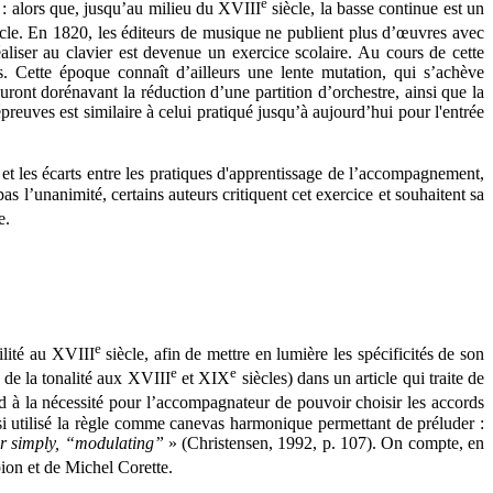
e
 : alors que, jusqu’au milieu du XVIII
siècle, la basse continue est un
cle. En 1820, les éditeurs de musique ne publient plus d’œuvres avec
aliser au clavier est devenue un exercice scolaire. Au cours de cette
s. Cette époque connaît d’ailleurs une lente mutation, qui s’achève
nt dorénavant la réduction d’une partition d’orchestre, ainsi que la
euves est similaire à celui pratiqué jusqu’à aujourd’hui pour l'entrée
ns et les écarts entre les pratiques d'apprentissage de l’accompagnement,
s l’unanimité, certains auteurs critiquent cet exercice et souhaitent sa
e.
e
ilité au XVIII
siècle, afin de mettre en lumière les spécificités de son
e
e
 de la tonalité aux XVIII
et XIX
siècles) dans un article qui traite de
nd à la nécessité pour l’accompagnateur de pouvoir choisir les accords
si utilisé la règle comme canevas harmonique permettant de préluder :
 or simply, “modulating”
» (Christensen, 1992, p. 107). On compte, en
ion et de Michel Corette.