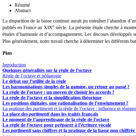
Résumé
Abstract
La disparition de la basse continue aurait pu entraîner l’abandon d’u
e
publiés en France au XIX
siècle. La présente étude cherche à montr
études d’harmonie et d’accompagnement. Les discours développés su
Plus généralement, notre travail cherche à déterminer les différents 
Plan
Introduction
Quelques généralités sur la règle de l’octave
Règle de l’octave et pédagogie
Le débat sur l’utilité de la règle
Les harmonisations simples de la gamme, un retour au passé
?
La règle de l’octave : un moyen de choisir les accords
?
La règle de l’octave et la simplification théorique
Les positions digitales, une rationalisation de l’enseignement
?
La pratique des
partimenti
et la règle de l’octave : influence et réappr
L
a place des
partimenti
dans les traités français
Le moment de l’apprentissage de la règle de l’octave
La règle de l’octave pour préparer à l’écriture vocale
Les
partimenti
sans chiffres et la pratique de la basse non chiffr