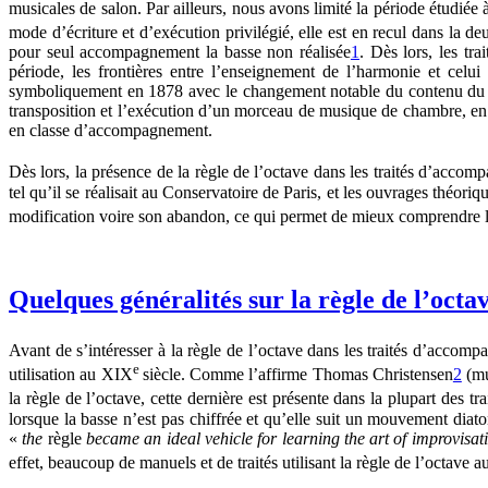
musicales de salon. Par ailleurs, nous avons limité la période étudié
mode d’écriture et d’exécution privilégié, elle est en recul dans la 
pour seul accompagnement la basse non réalisée
1
. Dès lors, les tr
période, les frontières entre l’enseignement de l’harmonie et celu
symboliquement en 1878 avec le changement notable du contenu du con
transposition et l’exécution d’un morceau de musique de chambre, en p
en classe d’accompagnement.
Dès lors, la présence de la règle de l’octave dans les traités d’acco
tel qu’il se réalisait au Conservatoire de Paris, et les ouvrages théor
modification voire son abandon, ce qui permet de mieux comprendre l
Quelques généralités sur la règle de l’octa
Avant de s’intéresser à la règle de l’octave dans les traités d’accom
e
utilisation au XIX
siècle. Comme l’affirme Thomas Christensen
2
(mu
la règle de l’octave, cette dernière est présente dans la plupart des t
lorsque la basse n’est pas chiffrée et qu’elle suit un mouvement diat
«
the
règle
became an ideal vehicle for learning the art of improvisa
effet, beaucoup de manuels et de traités utilisant la règle de l’octave 