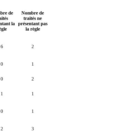
bre de
Nombre de
aités
traités ne
ntant la
présentant pas
ègle
la règle
6
2
0
1
0
2
1
1
0
1
2
3