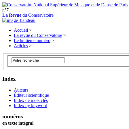
n°7
La Revue
du Conservatoire
Accueil
>
La revue du Conservatoire
>
Le huitième numéro
>
Articles
>
Index
Auteurs
Éditeur scientifique
Index de mots-clés
Index by keyword
numéros
en texte intégral