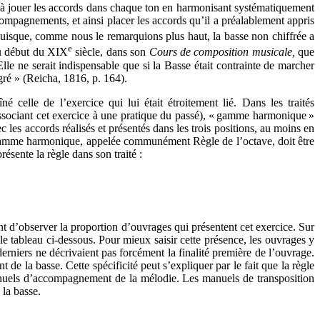
s à jouer les accords dans chaque ton en harmonisant systématiquement
mpagnements, et ainsi placer les accords qu’il a préalablement appris
uisque, comme nous le remarquions plus haut, la basse non chiffrée a
e
au début du XIX
siècle, dans son
Cours de composition musicale,
que
lle ne serait indispensable que si la Basse était contrainte de marcher
ré » (Reicha, 1816, p. 164).
é celle de l’exercice qui lui était étroitement lié. Dans les traités
ssociant cet exercice à une pratique du passé), « gamme harmonique »
c les accords réalisés et présentés dans les trois positions, au moins en
tte gamme harmonique, appelée communément Règle de l’octave, doit être
ésente la règle dans son traité :
ent d’observer la proportion d’ouvrages qui présentent cet exercice. Sur
le tableau ci-dessous. Pour mieux saisir cette présence, les ouvrages y
s derniers ne décrivaient pas forcément la finalité première de l’ouvrage.
e la basse. Cette spécificité peut s’expliquer par le fait que la règle
 manuels d’accompagnement de la mélodie. Les manuels de transposition
 la basse.