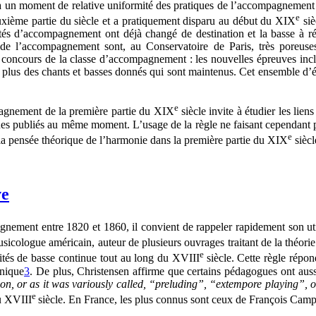
e à un moment de relative uniformité des pratiques de l’accompagnement
e
deuxième partie du siècle et a pratiquement disparu au début du XIX
siè
aités d’accompagnement ont déjà changé de destination et la basse à ré
i de l’accompagnement sont, au Conservatoire de Paris, très poreuse
cours de la classe d’accompagnement : les nouvelles épreuves incluro
lus des chants et basses donnés qui sont maintenus. Cet ensemble d’épr
e
mpagnement de la première partie du XIX
siècle invite à étudier les lie
iques publiés au même moment. L’usage de la règle ne faisant cependant pa
e
a pensée théorique de l’harmonie dans la première partie du XIX
siècl
ve
pagnement entre 1820 et 1860, il convient de rappeler rapidement son ut
sicologue américain, auteur de plusieurs ouvrages traitant de la théorie
e
raités de basse continue tout au long du XVIII
siècle. Cette règle répo
onique
3
. De plus, Christensen affirme que certains pédagogues ont aus
tion, or as it was variously called, “preluding”, “extempore playing”,
e
au XVIII
siècle. En France, les plus connus sont ceux de François Camp