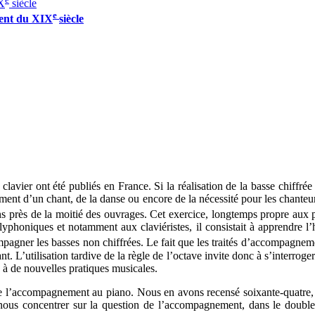
IX
siècle
e
ment du XIX
siècle
avier ont été publiés en France. Si la réalisation de la basse chiffrée
nement d’un chant, de la danse ou encore de la nécessité pour les chant
ans près de la moitié des ouvrages. Cet exercice, longtemps propre au
lyphoniques et notamment aux claviéristes, il consistait à apprendre 
ompagner les basses non chiffrées. Le fait que les traités d’accompagn
. L’utilisation tardive de la règle de l’octave invite donc à s’interroger
 à de nouvelles pratiques musicales.
 de l’accompagnement au piano. Nous en avons recensé soixante-quatre,
nous concentrer sur la question de l’accompagnement, dans le double