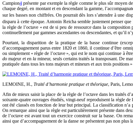
Campion
4
présente par exemple la règle comme le plus sûr moyen de t
chaque degré, en montant et en descendant la gamme, l’accompagnateur
sur les basses non chiffrées. On pourrait dès lors s’attendre à une d
disparu à cette époque. Antonin Reicha semble justement penser que l
la règle de l’octave « est de si peu de ressource dans la composition 
continuellement par gammes ascendantes ou descendantes, et qu’il n’y
Pourtant, la disparition de la pratique de la basse continue (except
d’accompagnement parus entre 1820 et 1860, il continue d’être omnip
ou simplement « règle de l’octave », qui est le nom qui continue à être 
do
majeur et en
la
mineur, seuls certains traités la transposant. De m
pratiquée dans tous les tons majeurs et mineurs et aux trois positions
LEMOINE, H.,
Traité d’harmonie pratique et théorique
, Paris, Lemo
Afin de mieux saisir la place de la règle de l’octave dans les traités 
soixante-quatre ouvrages étudiés, vingt-neuf reproduisent la règle de 
ont été classés en fonction de leur but principal. La classification n’a 
On remarque ainsi que la règle est particulièrement présente dans deux
de l’octave est avant tout un exercice construit sur la basse. On re
ainsi que d’accompagnement de la danse ne présentent pas non plus la r