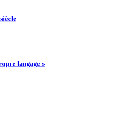
siècle
propre langage »