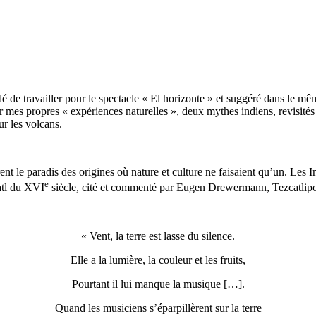
é de travailler pour le spectacle « El horizonte » et suggéré dans le mê
s propres « expériences naturelles », deux mythes indiens, revisités po
ur les volcans.
t le paradis des origines où nature et culture ne faisaient qu’un. Les 
e
atl du XVI
siècle, cité et commenté par Eugen Drewermann, Tezcatlipoca
« Vent, la terre est lasse du silence.
Elle a la lumière, la couleur et les fruits,
Pourtant il lui manque la musique […].
Quand les musiciens s’éparpillèrent sur la terre