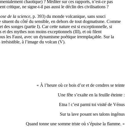
amentalement chaotique) ? Méditer sur ces rapports, n’est-ce pas
 critique, ne signe-t-il pas aussi le déclin des civilisations ?
se de la science
, p. 393) du monde volcanique, sans souci
t se situent du côté du sensible, en dehors de tout dogmatisme. Comme
 des songes (partie I). Car cette nature est si exceptionnelle, si
s et des mythes non moins exceptionnels (III), et où filent
tous les Faust, avec un dynamisme poétique irremplaçable. Sur la
 irrésistible, à l’image du volcan (V).
« À l’heure où ce bois d’or et de cendres se teinte
Une fête s’exalte en la feuille éteinte :
Etna ! c’est parmi toi visité de Vénus
Sur ta lave posant ses talons ingénus
Quand tonne une somme triste où s’épuise la flamme. »