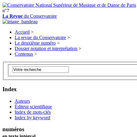
n°7
La Revue
du Conservatoire
Accueil
>
La revue du Conservatoire
>
Le deuxième numéro
>
Dossier notation et interprétation
>
Contenus
>
Index
Auteurs
Éditeur scientifique
Index de mots-clés
Index by keyword
numéros
en texte intégral