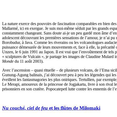
La nature exerce des pouvoirs de fascination comparables en bien de
Mallarmé, ici en exergue. Je suis moi-même séduit par les grands espac
constamment changeant. Sans doute ai-je un peu gardé mon âme d’enf
adolescent découvrant les premières sensations de l’amour, je n’ai p
Borobudur, à Java. Comme les riverains ou les volcanologues audacieu
puissance démesurée de leurs mouvements et, face à elle, la précarité 
Unzen, le 6 juin 1991 au Japon. Il est vrai que l’envoûtement de tels 
« sculptures de Vulcain », je partage les images de Claudine Mulard in
Monde
du 11 août 2003).
Avec l’ascension – quasi rituelle – de plusieurs volcans, de l’Etna 
Gunung-Agung balinais, j’ai découvert peu à peu les légendes qui les a
éveillent les fantasmagories les plus oniriques. Tertullien, par exempl
Le Merapi, amoureux de la princesse de Jogjakarta, livre à son rival l
prisonniers en son cratère. Popocatepetl lutte contre les ennemis de l’
Nu couché, ciel de feu
et les flûtes de Milomaki