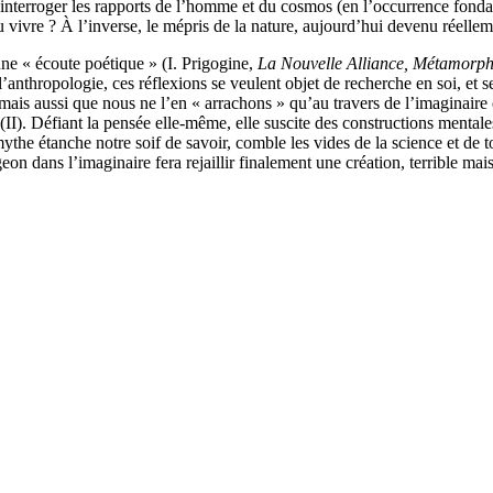
d’interroger les rapports de l’homme et du cosmos (en l’occurrence fond
vivre ? À l’inverse, le mépris de la nature, aujourd’hui devenu réellement
 une « écoute poétique » (I. Prigogine,
La Nouvelle Alliance, Métamorpho
l’anthropologie, ces réflexions se veulent objet de recherche en soi, e
mais aussi que nous ne l’en « arrachons » qu’au travers de l’imaginaire et
II). Défiant la pensée elle-même, elle suscite des constructions mentale
he étanche notre soif de savoir, comble les vides de la science et de 
eon dans l’imaginaire fera rejaillir finalement une création, terrible mais