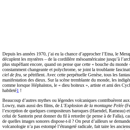
Depuis les années 1970, j’ai eu la chance d’approcher l’Etna, le Mera
décuplent les mystères – de la cordillère mésoaméricaine jusqu’à l’ar
plus stupéfiant encore, quand on pense que cette « bouche du monde »
constamment changeante et polychrome, se joint la troublante fascinatio
ciel de feu
, se pétrifient. Avec cette perpétuelle Genèse, tous les fant
manifestation des dieux. Sur la scène tremblante du monde, les indigèn
comme lorsque Héphaïstos, le « dieu boiteux », artiste et ami des Cyc
habileté
1
!
Beaucoup d’autres mythes ou légendes volcaniques contribuèrent aux f
Lowry, mais aussi des films, de
L’Explosion de la montagne Pelée
(Fe
l’exception de quelques compositeurs baroques (Haendel, Rameau) et 
celui de Santorin peut donner du fil à retordre (je pense à de Falla), car
de quelles images sonores dispose-t-il ? On peut d’ailleurs se demande
volcanologie n’a pas estompé l’étrangeté radicale, fait taire les anci