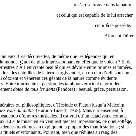
« L’art se trouve dans la nature,
et celui qui est capable de le lui arracher,
celui-là le possède.»
Albrecht Dürer
d’ailleurs. Ces découvertes, de même que les légendes qui en
 du monde. Quoi de plus impressionnant en effet que le volcan ? Et de
restres ? À l’enivrante beauté qui se dévoile entre brumes et fumées,
s, les entrailles de la terre surgissent et, en un clin d’œil, sous un
 qui côtoient et vénèrent ces géants de la nature comme évidente
es. Entre tourmente et passion, les tambours éructent et grondent
alement
dotée de tous les dons
(Pandora) : beauté, grâce, persuasion,
ttéraires ou philosophiques, d’Hésiode et Platon jusqu’à Malcolm
ez-vous du diable
(Haroun Tazieff, 1958). Mais curieusement, à
 beaucoup d’œuvres musicales. Il est vrai qu’un cataclysme comme
eux. Et si le musicien en veut restituer les impressions, de quel solfège,
sciences modernes en expliquent la plupart des manifestations ; si la
s rituels environnants. Pourtant, bien que réduites au rang des