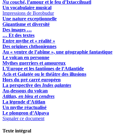
Nu couché
, l’amour et le feu d’Ixtaccíhuatl
Un vocabulaire musical
Impressions de Borobudur
Une nature exceptionnelle
Gigantisme et diversité
Des images …
… Et des textes
Entre mythe et « réalité »
Des origines chthoniennes
Au « ventre de l’abîme », une géographie fantastique
Le volcan en personne
Mythes guerriers et amoureux
L’Europe et les fantômes de l’Atlantide
Acis et Galatée ou le théâtre des illusions
Hors du pré carré européen
La perspective des
Indes galantes
Au-dessous du volcan
Atitlan, en bleu et cendres
La légende d’Atitlan
Un mythe réactualisé
Le plongeon d’Alpaya
Signaler ce document
Texte intégral