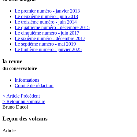
Le premier numéro - janvier 2013
Le deuxième numéro - juin 2013
Le troisième numéro - juin 2014
Le quatrième numéro - décembre 2015
Le cinquième numéro - juin 2017
Le sixième numéro - décembre 2017
Le septième numéro - mai 2019
Le huitième numéro - janvier 2025
la revue
du conservatoire
Informations
Comité de rédaction
< Article Précédent
> Retour au sommaire
Bruno
Ducol
Leçon des volcans
Article