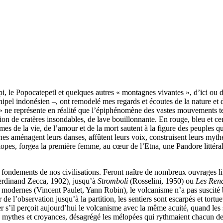
pi, le Popocatepetl et quelques autres « montagnes vivantes », d’ici ou 
chipel indonésien –, ont remodelé mes regards et écoutes de la nature et
 ne représente en réalité que l’épiphénomène des vastes mouvements ter
n de cratères insondables, de lave bouillonnante. En rouge, bleu et cendre
asmes de la vie, de l’amour et de la mort sautent à la figure des peuples
es aménagent leurs danses, affûtent leurs voix, construisent leurs myth
lopes, forgea la première femme, au cœur de l’Etna, une Pandore littér
ondements de nos civilisations. Feront naître de nombreux ouvrages li
rdinand Zecca, 1902), jusqu’à
Stromboli
(Rosselini, 1950) ou
Les Rend
modernes (Vincent Paulet, Yann Robin), le volcanisme n’a pas suscité
 de l’observation jusqu’à la partition, les sentiers sont escarpés et tortu
r s’il perçoit aujourd’hui le volcanisme avec la même acuité, quand les 
ens mythes et croyances, désagrégé les mélopées qui rythmaient chacun de