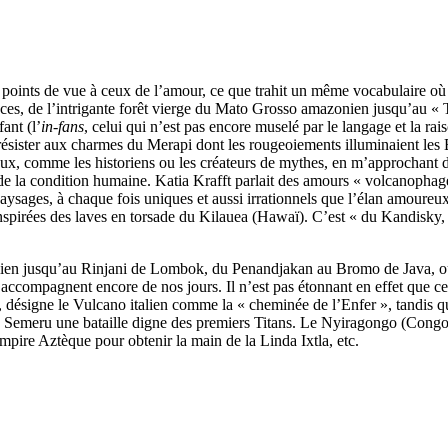
s points de vue à ceux de l’amour, ce que trahit un même vocabulaire 
es, de l’intrigante forêt vierge du Mato Grosso amazonien jusqu’au « Tri
ant (l’
in-fans
, celui qui n’est pas encore muselé par le langage et la r
u résister aux charmes du Merapi dont les rougeoiements illuminaient l
x, comme les historiens ou les créateurs de mythes, en m’approchant d
de la condition humaine. Katia Krafft parlait des amours « volcanophage
paysages, à chaque fois uniques et aussi irrationnels que l’élan amoureu
spirées des laves en torsade du Kilauea (Hawaï). C’est « du Kandisky, éc
sicilien jusqu’au Rinjani de Lombok, du Penandjakan au Bromo de Java, 
ccompagnent encore de nos jours. Il n’est pas étonnant en effet que ces 
e, désigne le Vulcano italien comme la « cheminée de l’Enfer », tandis q
e Semeru une bataille digne des premiers Titans. Le Nyiragongo (Congo) 
empire Aztèque pour obtenir la main de la Linda Ixtla, etc.