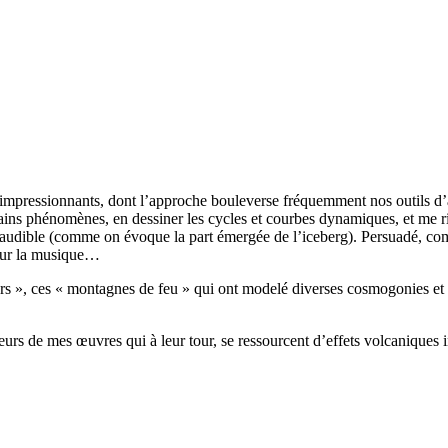
 impressionnants, dont l’approche bouleverse fréquemment nos outils d
ertains phénomènes, en dessiner les cycles et courbes dynamiques, et me r
art audible (comme on évoque la part émergée de l’iceberg). Persuadé, c
 pour la musique…
eurs », ces « montagnes de feu » qui ont modelé diverses cosmogonies et
urs de mes œuvres qui à leur tour, se ressourcent d’effets volcaniques i