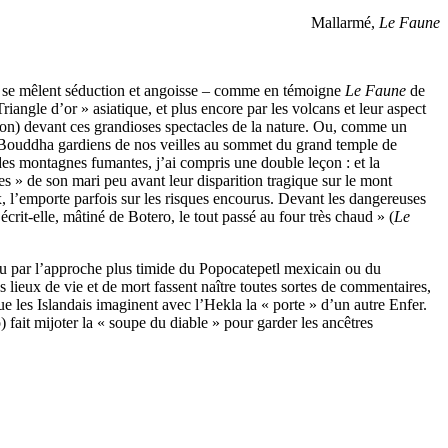
Mallarmé,
Le Faune
où se mêlent séduction et angoisse – comme en témoigne
Le Faune
de
angle d’or » asiatique, et plus encore par les volcans et leur aspect
aison) devant ces grandioses spectacles de la nature. Ou, comme un
es Bouddha gardiens de nos veilles au sommet du grand temple de
es montagnes fumantes, j’ai compris une double leçon : et la
s » de son mari peu avant leur disparition tragique sur le mont
x, l’emporte parfois sur les risques encourus. Devant les dangereuses
rit-elle, mâtiné de Botero, le tout passé au four très chaud » (
Le
ou par l’approche plus timide du Popocatepetl mexicain ou du
lieux de vie et de mort fassent naître toutes sortes de commentaires,
ue les Islandais imaginent avec l’Hekla la « porte » d’un autre Enfer.
fait mijoter la « soupe du diable » pour garder les ancêtres