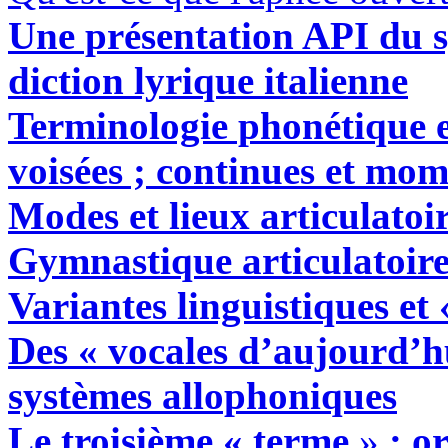
Une présentation API du s
diction lyrique italienne
Terminologie phonétique es
voisées ; continues et m
Modes et lieux articulatoi
Gymnastique articulatoire
Variantes linguistiques et 
Des
« v
ocales d’aujourd’h
systèmes allophoniques
Le troisième « terme
»
: o