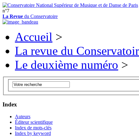
n°7
La Revue
du Conservatoire
Accueil
>
La revue du Conservatoi
Le deuxième numéro
>
Index
Auteurs
Éditeur scientifique
Index de mots-clés
Index by keyword