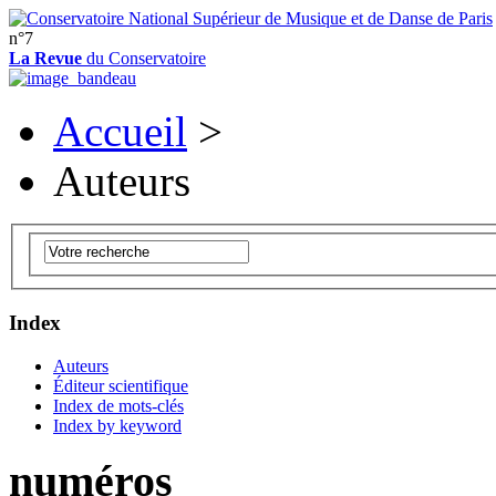
n°7
La Revue
du Conservatoire
Accueil
>
Auteurs
Index
Auteurs
Éditeur scientifique
Index de mots-clés
Index by keyword
numéros