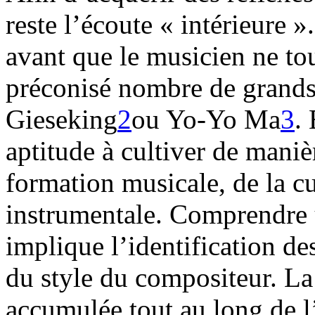
reste l’écoute « intérieure
avant que le musicien ne to
préconisé nombre de grands 
Gieseking
2
ou Yo-Yo Ma
3
.
aptitude à cultiver de maniè
formation musicale, de la cu
instrumentale. Comprendre u
implique l’identification d
du style du compositeur. L
accumulée tout au long de l’