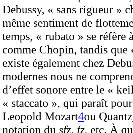
Debussy, « sans rigueur » c
même sentiment de flottem
temps, « rubato » se réfère 
comme Chopin, tandis que «
existe également chez Debu
modernes nous ne comprenons
d’effet sonore entre le « keil
« staccato », qui paraît pourt
Leopold Mozart
4
ou Quantz
notation du
sfz
,
fz
, etc. À q