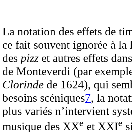
La notation des effets de ti
ce fait souvent ignorée à la
des
pizz
et autres effets da
de Monteverdi (par exempl
Clorinde
de 1624), qui semb
besoins scéniques
7
, la nota
plus variés n’intervient sy
e
e
musique des XX
et XXI
s