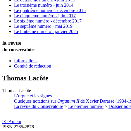
Le troisième numéro - juin 2014
Le quatrième numéro - décembre 2015
Le cinquième numéro - juin 2017
Le sixième numéro - décembre 2017
Le septième numéro - mai 2019
Le huitième numéro - janvier 2025
la revue
du conservatoire
Informations
Comité de rédaction
Thomas
Lacôte
Thomas
Lacôte
L’orgue et les signes
Quelques notations sur
Organum II
de Xavier Darasse (1934-1
La revue du Conservatoire
>
Le premier numéro
>
Dossier nota
>> Auteur
ISSN 2265-2876