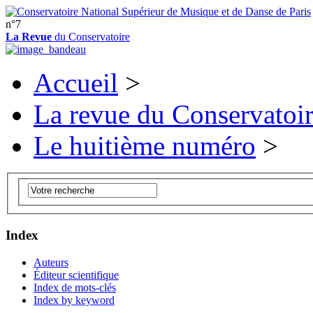
n°7
La Revue
du Conservatoire
Accueil
>
La revue du Conservatoi
Le huitième numéro
>
Index
Auteurs
Éditeur scientifique
Index de mots-clés
Index by keyword