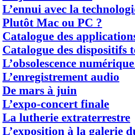
L
’ennui avec la technolo
P
lutôt Mac ou PC ?
C
atalogue des applications
C
atalogue des dispositifs t
L’obsolescence numérique
L
’enregistrement audio
De mars à juin
L’expo-concert finale
L
a lutherie extraterrestre
L
’exposition à la galerie