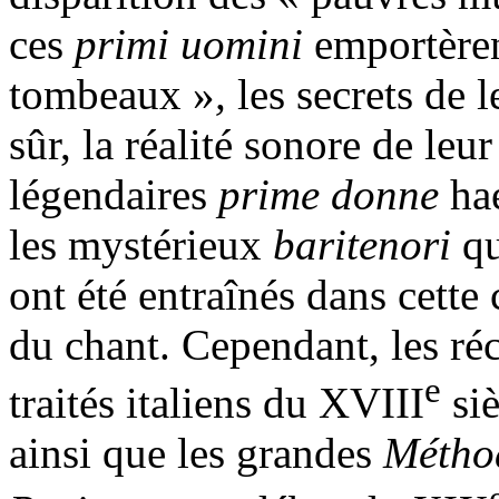
ces
primi uomini
emportèren
tombeaux »
,
les secrets de 
sûr, la réalité sonore de leu
légendaires
prime donne
hae
les mystérieux
baritenori
qu
ont été entraînés dans cette 
du chant. Cependant, les ré
e
traités italiens du XVIII
siè
ainsi que les grandes
Méthod