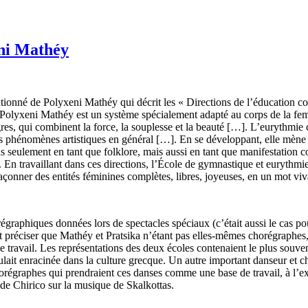
eni Mathéy
entionné de Polyxeni Mathéy qui décrit les « Directions de l’éducation c
Polyxeni Mathéy est un système spécialement adapté au corps de la femm
gres, qui combinent la force, la souplesse et la beauté […]. L’eurythm
s phénomènes artistiques en général […]. Εn se développant, elle mène 
 pas seulement en tant que folklore, mais aussi en tant que manifestation 
. En travaillant dans ces directions, l’École de gymnastique et eurythm
façonner des entités féminines complètes, libres, joyeuses, en un mot viv
graphiques données lors de spectacles spéciaux (c’était aussi le cas pou
ait préciser que Mathéy et Pratsika n’étant pas elles-mêmes chorégraphes, e
le travail. Les représentations des deux écoles contenaient le plus souven
ulait enracinée dans la culture grecque. Un autre important danseur et 
s chorégraphes qui prendraient ces danses comme une base de travail, à l’
 de Chirico sur la musique de Skalkottas.