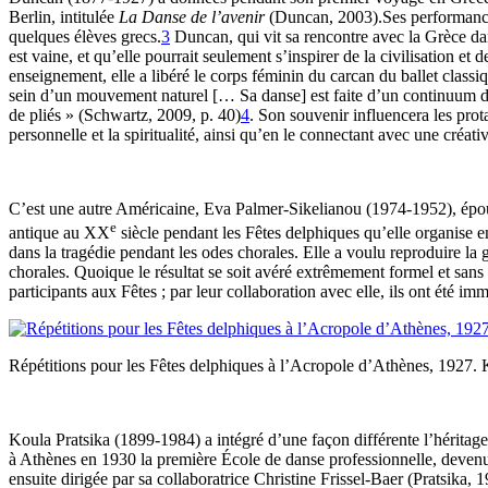
Berlin, intitulée
La Danse de l’avenir
(Duncan, 2003).Ses performances 
quelques élèves grecs.
3
Duncan, qui vit sa rencontre avec la Grèce dan
est vaine, et qu’elle pourrait seulement s’inspirer de la civilisation e
enseignement, elle a libéré le corps féminin du carcan du ballet classiq
sein d’un mouvement naturel [… Sa danse] est faite d’un continuum de 
de pliés » (Schwartz, 2009, p. 40)
4
. Son souvenir influencera les pro
personnelle et la spiritualité, ainsi qu’en le connectant avec une créati
C’est une autre Américaine, Eva Palmer-Sikelianou (1974-1952), épou
e
antique au XX
siècle pendant les Fêtes delphiques qu’elle organise e
dans la tragédie pendant les odes chorales. Elle a voulu reproduire la
chorales. Quoique le résultat se soit avéré extrêmement formel et sans
participants aux Fêtes ; par leur collaboration avec elle, ils ont été i
Répétitions pour les Fêtes delphiques à l’Acropole d’Athènes, 1927. 
Koula Pratsika (1899-1984) a intégré d’une façon différente l’héritag
à Athènes en 1930 la première École de danse professionnelle, deven
ensuite dirigée par sa collaboratrice Christine Frissel-Baer (Pratsika