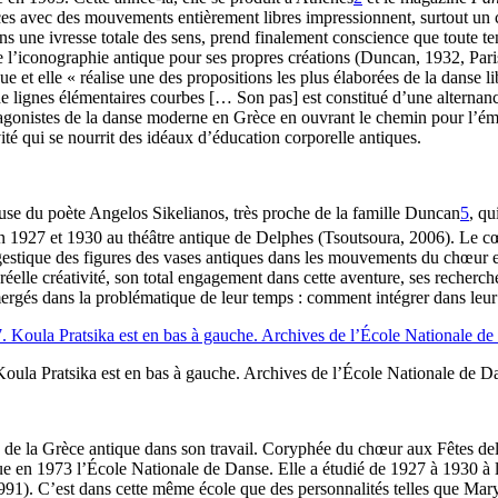
avec des mouvements entièrement libres impressionnent, surtout un cercl
s une ivresse totale des sens, prend finalement conscience que toute ten
t de l’iconographie antique pour ses propres créations (Duncan, 1932, Pari
ue et elle « réalise une des propositions les plus élaborées de la danse 
lignes élémentaires courbes [… Son pas] est constitué d’une alternance
tagonistes de la danse moderne en Grèce en ouvrant le chemin pour l’é
vité qui se nourrit des idéaux d’éducation corporelle antiques.
se du poète Angelos Sikelianos, très proche de la famille Duncan
5
, qu
n 1927 et 1930 au théâtre antique de Delphes (Tsoutsoura, 2006). Le cœu
 gestique des figures des vases antiques dans les mouvements du chœur et
 réelle créativité, son total engagement dans cette aventure, ses recher
mmergés dans la problématique de leur temps : comment intégrer dans leur a
Koula Pratsika est en bas à gauche. Archives de l’École Nationale de D
e de la Grèce antique dans son travail. Coryphée du chœur aux Fêtes de
ue en 1973 l’École Nationale de Danse. Elle a étudié de 1927 à 1930 à
, 1991). C’est dans cette même école que des personnalités telles que M