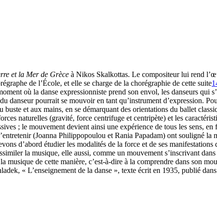
rre et la Mer de Grèce
à Nikos Skalkottas. Le compositeur lui rend l’œ
égraphe de l’École, et elle se charge de la chorégraphie de cette suite
1
 moment où la danse expressionniste prend son envol, les danseurs qui s
 du danseur pourrait se mouvoir en tant qu’instrument d’expression. Pou
au buste et aux mains, en se démarquant des orientations du ballet classi
 naturelles (gravité, force centrifuge et centripète) et les caractérist
essives ; le mouvement devient ainsi une expérience de tous les sens, en
’entretenir (Joanna Philippopoulou et Rania Papadam) ont souligné la m
vons d’abord étudier les modalités de la force et de ses manifestations d
similer la musique, elle aussi, comme un mouvement s’inscrivant dans l
 la musique de cette manière, c’est-à-dire à la comprendre dans son mouv
ek, « L’enseignement de la danse », texte écrit en 1935, publié dans A