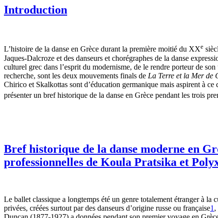
Introduction
e
L’histoire de la danse en Grèce durant la première moitié du XX
sièc
Jaques-Dalcroze et des danseurs et chorégraphes de la danse expressio
culturel grec dans l’esprit du modernisme, de le rendre porteur de son
recherche, sont les deux mouvements finals de
La Terre et la Mer de
Chirico et Skalkottas sont d’éducation germanique mais aspirent à ce qu
présenter un bref historique de la danse en Grèce pendant les trois p
Bref historique de la danse moderne en Gr
professionnelles de Koula Pratsika et Pol
Le ballet classique a longtemps été un genre totalement étranger à la
privées, créées surtout par des danseurs d’origine russe ou française
1
,
Duncan (1877-1927) a données pendant son premier voyage en Grèce e