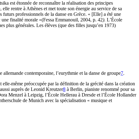
ika est étonnée de reconnaître la réalisation des principes
lle rentre à Athènes et met toute son énergie au service de sa
 futurs professionnels de la danse en Grèce. « [Elle] a été une
ec une finalité morale »(Fessa Emmanouil, 2004, p. 42
).
L’École
s plus générales. Les élèves (que des filles jusqu’en 1973)
e allemande contemporaine, l’eurythmie et la danse de groupe
7
.
nt elle-même préoccupée par la définition de la grécité dans la création
e aussi auprès de Leonid Kreutzer
8
à Berlin, pianiste renommé pour sa
Dora Menzel à Leipzig, l’École Hellerau à Dresde et l’École Hollander
ntherschule de Munich avec la spécialisation « musique et