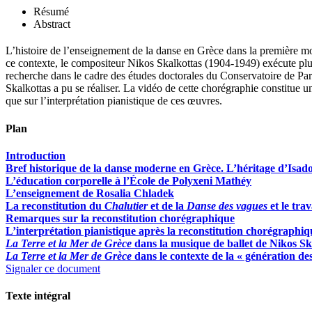
Résumé
Abstract
L’histoire de l’enseignement de la danse en Grèce dans la première m
ce contexte, le compositeur Nikos Skalkottas (1904-1949) exécute plus
recherche dans le cadre des études doctorales du Conservatoire de Pa
Skalkottas a pu se réaliser. La vidéo de cette chorégraphie constitue
que sur l’interprétation pianistique de ces œuvres.
Plan
Introduction
Bref historique de la danse moderne en Grèce. L’héritage d’Isa
L’éducation corporelle à l’
É
cole de Polyxeni Mathéy
L’enseignement de Rosalia Chladek
La reconstitution du
Chalutier
et de la
Danse des vagues
et le tr
Remarques sur la reconstitution chorégraphique
L’interprétation pianistique après la reconstitution chorégraphiq
La Terre et la Mer de Grèce
dans la musique de ballet de Nikos Sk
La Terre et la Mer de Grèce
dans le contexte de la « génération de
Signaler ce document
Texte intégral