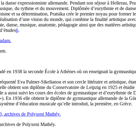
la danse expressionniste allemande. Pendant son séjour à Hellerau, Prats
musique, du rythme et du mouvement. Diplômée d’eurythmie et de danse, e
nisme et sa détermination, Pratsika crée le premier noyau pour former les
réalisation d’une vision du monde, qui combine la finalité artistique av
, danse, musique, anatomie, pédagogie ainsi que des matières artistique
 d’études
6
.
dam.
dé en 1938 la seconde École à Athènes où on enseignait la gymnastiqu
réquenté Eva Palmer-Sikelianou et son cercle littéraire et artistique, éta
; elle obtient son diplôme du Conservatoire de Leipzig en 1925 et étudi
le a aussi suivi les cours des écoles de gymnastique et d’eurythmie de 
 »). En 1936 elle obtient le diplôme de gymnastique allemande de la Gü
 système d’éducation musicale qu’elle introduit, la première, en Grèce.
 archives de Polyxeni Mathéy.