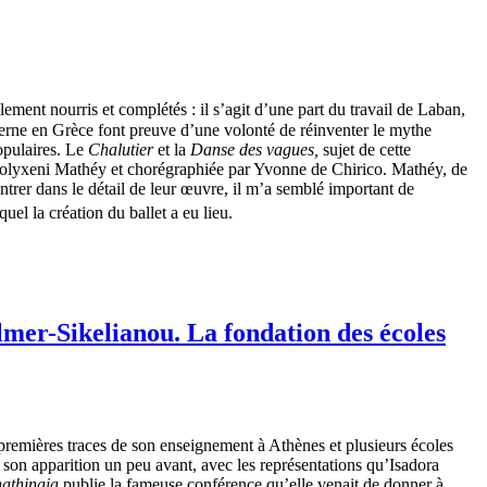
lement nourris et complétés : il s’agit d’une part du travail de Laban,
derne en Grèce font preuve d’une volonté de réinventer le mythe
populaires. Le
Chalutier
et la
Danse des vagues,
sujet de cette
Polyxeni Mathéy et chorégraphiée par Yvonne de Chirico. Mathéy, de
ntrer dans le détail de leur œuvre, il m’a semblé important de
quel la création du ballet a eu lieu.
lmer-Sikelianou. La fondation des
é
coles
 premières traces de son enseignement à Athènes et plusieurs écoles
t son apparition un peu avant, avec les représentations qu’Isadora
athinaia
publie la fameuse conférence qu’elle venait de donner à