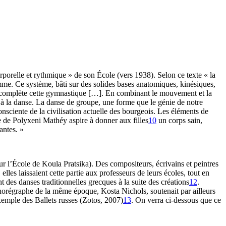
orporelle et rythmique » de son École (vers 1938). Selon ce texte « la
e. Ce système, bâti sur des solides bases anatomiques, kinésiques,
ie complète cette gymnastique […]. En combinant le mouvement et la
à la danse. La danse de groupe, une forme que le génie de notre
consciente de la civilisation actuelle des bourgeois. Les éléments de
ie de Polyxeni Mathéy aspire à donner aux filles
10
un corps sain,
antes. »
r l’École de Koula Pratsika). Des compositeurs, écrivains et peintres
lles laissaient cette partie aux professeurs de leurs écoles, tout en
t des danses traditionnelles grecques à la suite des créations
12
.
chorégraphe de la même époque, Kosta Nichols, soutenait par ailleurs
exemple des Ballets russes (Zotos, 2007)
13
. On verra ci-dessous que ce