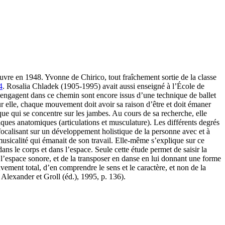
uvre en 1948. Yvonne de Chirico, tout fraîchement sortie de la classe
4
. Rosalia Chladek (1905-1995) avait aussi enseigné à l’École de
’engagent dans ce chemin sont encore issus d’une technique de ballet
r elle, chaque mouvement doit avoir sa raison d’être et doit émaner
que qui se concentre sur les jambes. Au cours de sa recherche, elle
iques anatomiques (articulations et musculature). Les différents degrés
 focalisant sur un développement holistique de la personne avec et à
usicalité qui émanait de son travail. Elle-même s’explique sur ce
ans le corps et dans l’espace. Seule cette étude permet de saisir la
’espace sonore, et de la transposer en danse en lui donnant une forme
ement total, d’en comprendre le sens et le caractère, et non de la
lexander et Groll (éd.), 1995, p. 136).