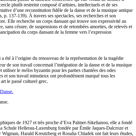
e plutôt restreint composé d’artistes, intellectuels et de ses
tative d’une reconstitution fidèle de la danse et de la musique antique
s, p. 137-139). À travers ses spectacles, ses recherches et son
libre. Elle recherche un corps dansant qui trouve son expressivité au
, sans césure, de suspensions et de retombées amorties, de relevés et
mancipation du corps dansant de la femme vers l’expression
i a été à l’origine du renouveau de la représentation de la tragédie
r de son travail concernait l’intégration de la danse et de la musique
 utiliser le
mélos
byzantin pour les parties chantées des odes
ches et son travail minutieux ont profondément marqué tous les
rt le passé culturel grec.
anse.
lphiques de 1927 et très proche d’Eva Palmer-Sikelianou, elle a fondé
 la Schule Hellerau-Laxenburg fondée par Émile Jaques-Dalcroze et
ary Wigman, Harald Kreutzberg et Rosalia Chladek ont fait leurs études,