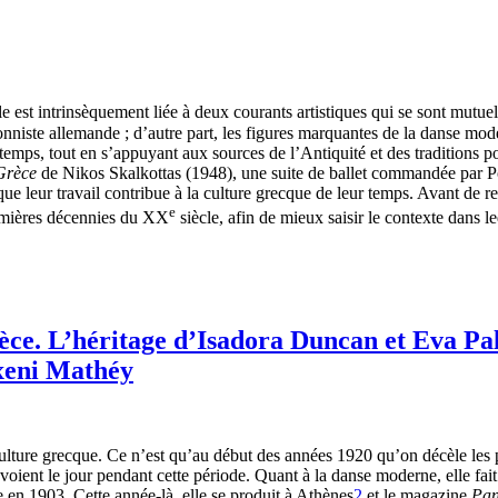
le est intrinsèquement liée à deux courants artistiques qui se sont mutuel
nniste allemande ; d’autre part, les figures marquantes de la danse mo
 temps, tout en s’appuyant aux sources de l’Antiquité et des traditions 
 Grèce
de Nikos Skalkottas (1948), une suite de ballet commandée par 
e leur travail contribue à la culture grecque de leur temps. Avant de re
e
remières décennies du XX
siècle, afin de mieux saisir le contexte dans le
èce. L’héritage d’Isadora Duncan et Eva Pa
yxeni Mathéy
 culture grecque. Ce n’est qu’au début des années 1920 qu’on décèle les
 voient le jour pendant cette période. Quant à la danse moderne, elle fai
n 1903. Cette année-là, elle se produit à Athènes
2
et le magazine
Pan