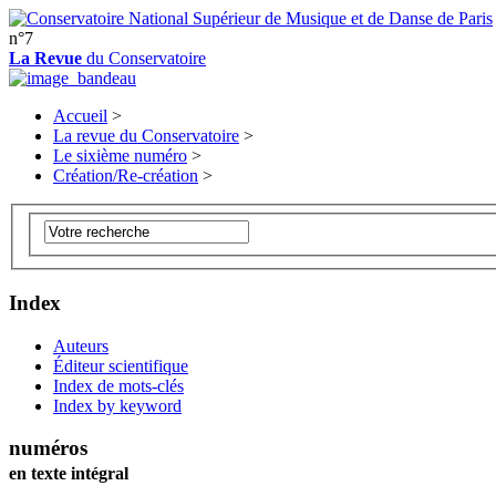
n°7
La Revue
du Conservatoire
Accueil
>
La revue du Conservatoire
>
Le sixième numéro
>
Création/Re-création
>
Index
Auteurs
Éditeur scientifique
Index de mots-clés
Index by keyword
numéros
en texte intégral