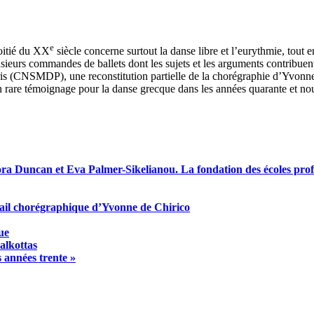
e
oitié du XX
siècle concerne surtout la danse libre et l’eurythmie, tout
ieurs commandes de ballets dont les sujets et les arguments contribuent 
ris (CNSMDP), une reconstitution partielle de la chorégraphie d’Yvonn
 un rare témoignage pour la danse grecque dans les années quarante et 
dora Duncan et Eva Palmer-Sikelianou. La fondation des
é
coles pro
avail chorégraphique d’Yvonne de Chirico
ue
alkottas
s années trente »