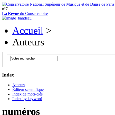
n°7
La Revue
du Conservatoire
Accueil
>
Auteurs
Index
Auteurs
Éditeur scientifique
Index de mots-clés
Index by keyword
numéros