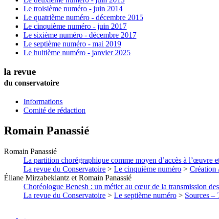
Le troisième numéro - juin 2014
Le quatrième numéro - décembre 2015
Le cinquième numéro - juin 2017
Le sixième numéro - décembre 2017
Le septième numéro - mai 2019
Le huitième numéro - janvier 2025
la revue
du conservatoire
Informations
Comité de rédaction
Romain
Panassié
Romain
Panassié
La partition chorégraphique comme moyen d’accès à l’œuvre et s
La revue du Conservatoire
>
Le cinquième numéro
>
Création 
Éliane
Mirzabekiantz
et
Romain
Panassié
Choréologue Benesh : un métier au cœur de la transmission de
La revue du Conservatoire
>
Le septième numéro
>
Sources – T