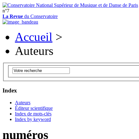
n°7
La Revue
du Conservatoire
Accueil
>
Auteurs
Index
Auteurs
Éditeur scientifique
Index de mots-clés
Index by keyword
numéros