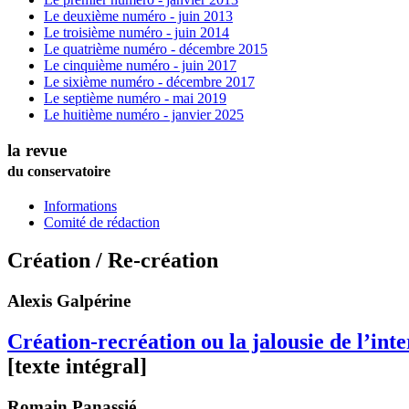
Le deuxième numéro - juin 2013
Le troisième numéro - juin 2014
Le quatrième numéro - décembre 2015
Le cinquième numéro - juin 2017
Le sixième numéro - décembre 2017
Le septième numéro - mai 2019
Le huitième numéro - janvier 2025
la revue
du conservatoire
Informations
Comité de rédaction
Création / Re-création
Alexis
Galpérine
Création-recréation ou la jalousie de l’int
[texte intégral]
Romain
Panassié