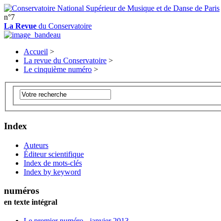
n°7
La Revue
du Conservatoire
Accueil
>
La revue du Conservatoire
>
Le cinquième numéro
>
Index
Auteurs
Éditeur scientifique
Index de mots-clés
Index by keyword
numéros
en texte intégral
Le premier numéro - janvier 2013