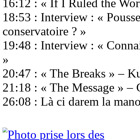
16:12 : « If I Ruled the Wo
18:53 : Interview : « Pousse
conservatoire ? »
19:48 : Interview : « Connai
»
20:47 : « The Breaks » – K
21:18 : « The Message » – 
26:08 : Là ci darem la man